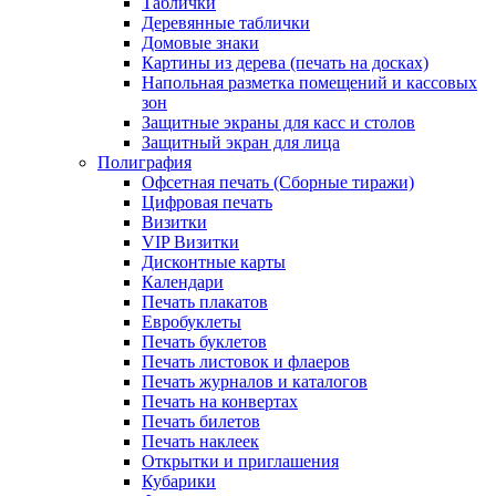
Таблички
Деревянные таблички
Домовые знаки
Картины из дерева (печать на досках)
Напольная разметка помещений и кассовых
зон
Защитные экраны для касс и столов
Защитный экран для лица
Полиграфия
Офсетная печать (Сборные тиражи)
Цифровая печать
Визитки
VIP Визитки
Дисконтные карты
Календари
Печать плакатов
Евробуклеты
Печать буклетов
Печать листовок и флаеров
Печать журналов и каталогов
Печать на конвертах
Печать билетов
Печать наклеек
Открытки и приглашения
Кубарики