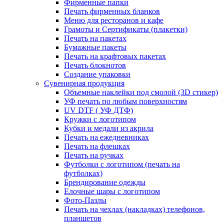
Фирменные папки
Печать фирменных бланков
Меню для ресторанов и кафе
Грамоты и Сертификаты (плакетки)
Печать на пакетах
Бумажные пакеты
Печать на крафтовых пакетах
Печать блокнотов
Создание упаковки
Сувенирная продукция
Объемные наклейки под смолой (3D стикер)
УФ печать по любым поверхностям
UV DTF ( УФ ДТФ)
Кружки с логотипом
Кубки и медали из акрила
Печать на ежедневниках
Печать на флешках
Печать на ручках
Футболки с логотипом (печать на
футболках)
Брендирование одежды
Елочные шары с логотипом
Фото-Пазлы
Печать на чехлах (накладках) телефонов,
планшетов