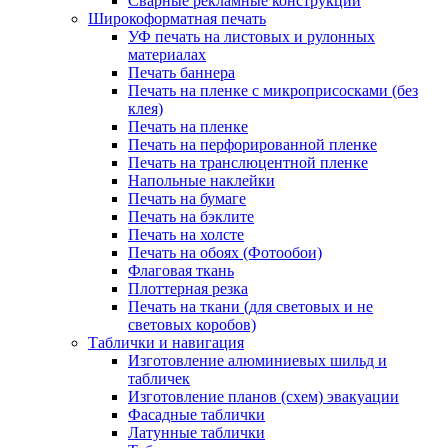
Сварные рекламные конструкции
Широкоформатная печать
УФ печать на листовых и рулонных
материалах
Печать баннера
Печать на пленке с микроприсосками (без
клея)
Печать на пленке
Печать на перфорированной пленке
Печать на транслюцентной пленке
Напольные наклейки
Печать на бумаге
Печать на бэклите
Печать на холсте
Печать на обоях (Фотообои)
Флаговая ткань
Плоттерная резка
Печать на ткани (для световых и не
световых коробов)
Таблички и навигация
Изготовление алюминиевых шильд и
табличек
Изготовление планов (схем) эвакуации
Фасадные таблички
Латунные таблички