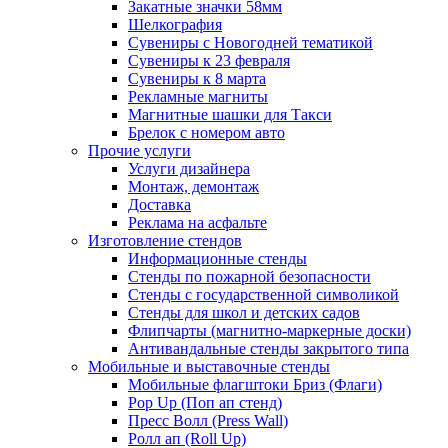
Закатные значки 58мм
Шелкография
Сувениры с Новогодней тематикой
Сувениры к 23 февраля
Сувениры к 8 марта
Рекламные магниты
Магнитные шашки для Такси
Брелок с номером авто
Прочие услуги
Услуги дизайнера
Монтаж, демонтаж
Доставка
Реклама на асфальте
Изготовление стендов
Информационные стенды
Стенды по пожарной безопасности
Стенды с государственной символикой
Стенды для школ и детских садов
Флипчарты (магнитно-маркерные доски)
Антивандальные стенды закрытого типа
Мобильные и выставочные стенды
Мобильные флагштоки Бриз (Флаги)
Pop Up (Поп ап стенд)
Пресс Волл (Press Wall)
Ролл ап (Roll Up)