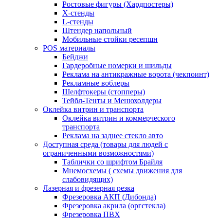
Ростовые фигуры (Хардпостеры)
X-стенды
L-стенды
Штендер напольный
Мобильные стойки ресепшн
POS материалы
Бейджи
Гардеробные номерки и шильды
Реклама на антикражные ворота (чекпоинт)
Рекламные воблеры
Шелфтокеры (стопперы)
Тейбл-Тенты и Менюхолдеры
Оклейка витрин и транспорта
Оклейка витрин и коммерческого
транспорта
Реклама на заднее стекло авто
Доступная среда (товары для людей с
ограниченными возможностями)
Таблички со шрифтом Брайля
Мнемосхемы ( схемы движения для
слабовидящих)
Лазерная и фрезерная резка
Фрезеровка АКП (Дибонда)
Фрезеровка акрила (оргстекла)
Фрезеровка ПВХ