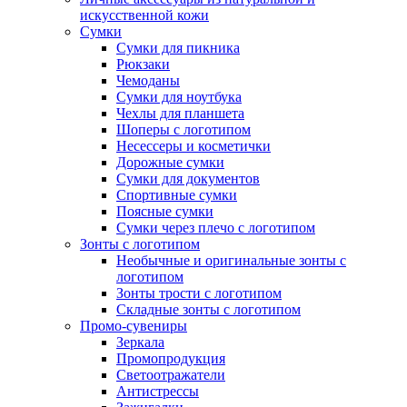
искусственной кожи
Сумки
Сумки для пикника
Рюкзаки
Чемоданы
Сумки для ноутбука
Чехлы для планшета
Шоперы с логотипом
Несессеры и косметички
Дорожные сумки
Сумки для документов
Спортивные сумки
Поясные сумки
Сумки через плечо с логотипом
Зонты с логотипом
Необычные и оригинальные зонты с
логотипом
Зонты трости с логотипом
Складные зонты с логотипом
Промо-сувениры
Зеркала
Промопродукция
Светоотражатели
Антистрессы