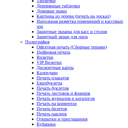
Таблички
Деревянные таблички
Домовые знаки
Картины из дерева (печать на досках)
Напольная разметка помещений и кассовых
зон
Защитные экраны для касс и столов
Защитный экран для лица
Полиграфия
Офсетная печать (Сборные тиражи)
Цифровая печать
Визитки
VIP Визитки
Дисконтные карты
Календари
Печать плакатов
Евробуклеты
Печать буклетов
Печать листовок и флаеров
Печать журналов и каталогов
Печать на конвертах
Печать билетов
Печать наклеек
Открытки и приглашения
Кубарики