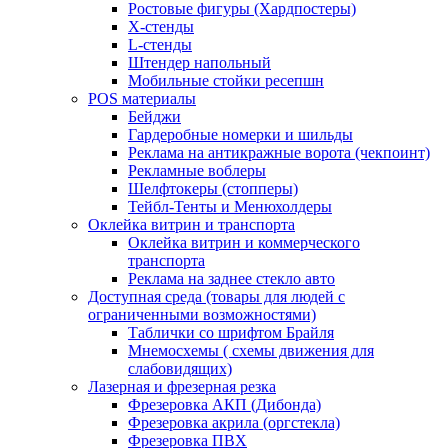
Ростовые фигуры (Хардпостеры)
X-стенды
L-стенды
Штендер напольный
Мобильные стойки ресепшн
POS материалы
Бейджи
Гардеробные номерки и шильды
Реклама на антикражные ворота (чекпоинт)
Рекламные воблеры
Шелфтокеры (стопперы)
Тейбл-Тенты и Менюхолдеры
Оклейка витрин и транспорта
Оклейка витрин и коммерческого
транспорта
Реклама на заднее стекло авто
Доступная среда (товары для людей с
ограниченными возможностями)
Таблички со шрифтом Брайля
Мнемосхемы ( схемы движения для
слабовидящих)
Лазерная и фрезерная резка
Фрезеровка АКП (Дибонда)
Фрезеровка акрила (оргстекла)
Фрезеровка ПВХ