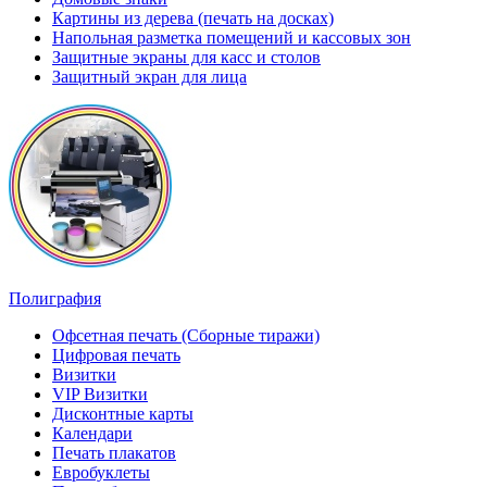
Картины из дерева (печать на досках)
Напольная разметка помещений и кассовых зон
Защитные экраны для касс и столов
Защитный экран для лица
Полиграфия
Офсетная печать (Сборные тиражи)
Цифровая печать
Визитки
VIP Визитки
Дисконтные карты
Календари
Печать плакатов
Евробуклеты