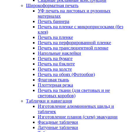
Сварные рекламные конструкции
Широкоформатная печать
УФ печать на листовых и рулонных
материалах
Печать баннера
Печать на пленке с микроприсосками (без
клея)
Печать на пленке
Печать на перфорированной пленке
Печать на транслюцентной пленке
Напольные наклейки
Печать на бумаге
Печать на бэклите
Печать на холсте
Печать на обоях (Фотообои)
Флаговая ткань
Плоттерная резка
Печать на ткани (для световых и не
световых коробов)
Таблички и навигация
Изготовление алюминиевых шильд и
табличек
Изготовление планов (схем) эвакуации
Фасадные таблички
Латунные таблички