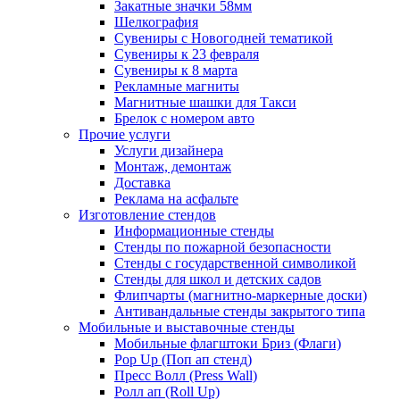
Закатные значки 58мм
Шелкография
Сувениры с Новогодней тематикой
Сувениры к 23 февраля
Сувениры к 8 марта
Рекламные магниты
Магнитные шашки для Такси
Брелок с номером авто
Прочие услуги
Услуги дизайнера
Монтаж, демонтаж
Доставка
Реклама на асфальте
Изготовление стендов
Информационные стенды
Стенды по пожарной безопасности
Стенды с государственной символикой
Стенды для школ и детских садов
Флипчарты (магнитно-маркерные доски)
Антивандальные стенды закрытого типа
Мобильные и выставочные стенды
Мобильные флагштоки Бриз (Флаги)
Pop Up (Поп ап стенд)
Пресс Волл (Press Wall)
Ролл ап (Roll Up)