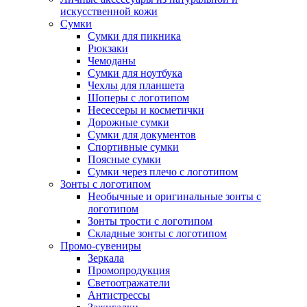
искусственной кожи
Сумки
Сумки для пикника
Рюкзаки
Чемоданы
Сумки для ноутбука
Чехлы для планшета
Шоперы с логотипом
Несессеры и косметички
Дорожные сумки
Сумки для документов
Спортивные сумки
Поясные сумки
Сумки через плечо с логотипом
Зонты с логотипом
Необычные и оригинальные зонты с
логотипом
Зонты трости с логотипом
Складные зонты с логотипом
Промо-сувениры
Зеркала
Промопродукция
Светоотражатели
Антистрессы