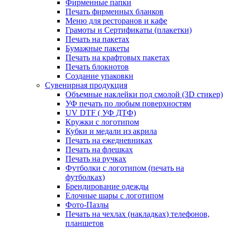
Фирменные папки
Печать фирменных бланков
Меню для ресторанов и кафе
Грамоты и Сертификаты (плакетки)
Печать на пакетах
Бумажные пакеты
Печать на крафтовых пакетах
Печать блокнотов
Создание упаковки
Сувенирная продукция
Объемные наклейки под смолой (3D стикер)
УФ печать по любым поверхностям
UV DTF ( УФ ДТФ)
Кружки с логотипом
Кубки и медали из акрила
Печать на ежедневниках
Печать на флешках
Печать на ручках
Футболки с логотипом (печать на
футболках)
Брендирование одежды
Елочные шары с логотипом
Фото-Пазлы
Печать на чехлах (накладках) телефонов,
планшетов