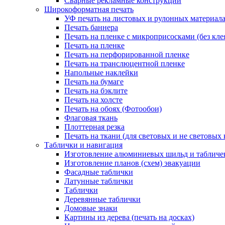
Сварные рекламные конструкции
Широкоформатная печать
УФ печать на листовых и рулонных материал
Печать баннера
Печать на пленке с микроприсосками (без кле
Печать на пленке
Печать на перфорированной пленке
Печать на транслюцентной пленке
Напольные наклейки
Печать на бумаге
Печать на бэклите
Печать на холсте
Печать на обоях (Фотообои)
Флаговая ткань
Плоттерная резка
Печать на ткани (для световых и не световых 
Таблички и навигация
Изготовление алюминиевых шильд и табличе
Изготовление планов (схем) эвакуации
Фасадные таблички
Латунные таблички
Таблички
Деревянные таблички
Домовые знаки
Картины из дерева (печать на досках)