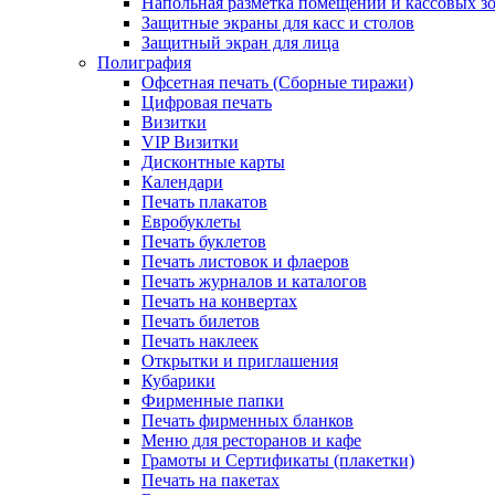
Напольная разметка помещений и кассовых з
Защитные экраны для касс и столов
Защитный экран для лица
Полиграфия
Офсетная печать (Сборные тиражи)
Цифровая печать
Визитки
VIP Визитки
Дисконтные карты
Календари
Печать плакатов
Евробуклеты
Печать буклетов
Печать листовок и флаеров
Печать журналов и каталогов
Печать на конвертах
Печать билетов
Печать наклеек
Открытки и приглашения
Кубарики
Фирменные папки
Печать фирменных бланков
Меню для ресторанов и кафе
Грамоты и Сертификаты (плакетки)
Печать на пакетах