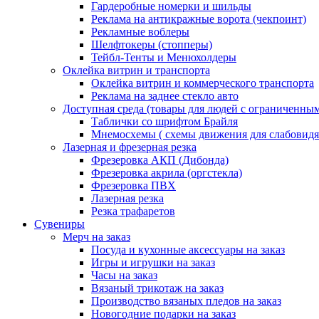
Гардеробные номерки и шильды
Реклама на антикражные ворота (чекпоинт)
Рекламные воблеры
Шелфтокеры (стопперы)
Тейбл-Тенты и Менюхолдеры
Оклейка витрин и транспорта
Оклейка витрин и коммерческого транспорта
Реклама на заднее стекло авто
Доступная среда (товары для людей с ограниченны
Таблички со шрифтом Брайля
Мнемосхемы ( схемы движения для слабовид
Лазерная и фрезерная резка
Фрезеровка АКП (Дибонда)
Фрезеровка акрила (оргстекла)
Фрезеровка ПВХ
Лазерная резка
Резка трафаретов
Сувениры
Мерч на заказ
Посуда и кухонные аксессуары на заказ
Игры и игрушки на заказ
Часы на заказ
Вязаный трикотаж на заказ
Производство вязаных пледов на заказ
Новогодние подарки на заказ