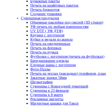
Бумажные пакеты
Печать на крафтовых пакетах
Печать блокнотов
Создание упаковки
Сувенирная продукция
Объемные наклейки под смолой (3D стикер)
УФ печать по любым поверхностям
UV DTF ( УФ ДТФ)
Кружки с логотипом
Кубки и медали из акрила
Печать на ежедневниках
Печать на флешках
Печать на ручках
Футболки с логотипом (печать на футболках)
Брендирование одежды
Елочные шары с логотипом
Фото-Пазлы
Печать на чехлах (накладках) телефонов, пла
Закатные значки 58мм
Шелкография
Сувениры с Новогодней тематикой
Сувениры к 23 февраля
Сувениры к 8 марта
Рекламные магниты
Магнитные шашки для Такси