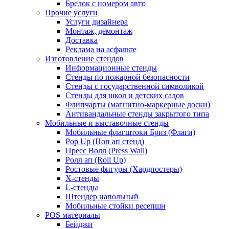
Брелок с номером авто
Прочие услуги
Услуги дизайнера
Монтаж, демонтаж
Доставка
Реклама на асфальте
Изготовление стендов
Информационные стенды
Стенды по пожарной безопасности
Стенды с государственной символикой
Стенды для школ и детских садов
Флипчарты (магнитно-маркерные доски)
Антивандальные стенды закрытого типа
Мобильные и выставочные стенды
Мобильные флагштоки Бриз (Флаги)
Pop Up (Поп ап стенд)
Пресс Волл (Press Wall)
Ролл ап (Roll Up)
Ростовые фигуры (Хардпостеры)
X-стенды
L-стенды
Штендер напольный
Мобильные стойки ресепшн
POS материалы
Бейджи