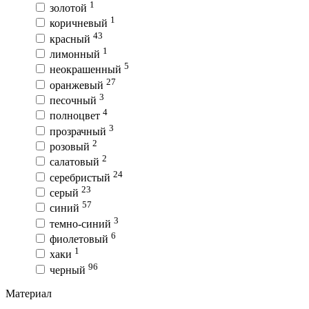
1
золотой
1
коричневый
43
красный
1
лимонный
5
неокрашенный
27
оранжевый
3
песочный
4
полноцвет
3
прозрачный
2
розовый
2
салатовый
24
серебристый
23
серый
57
синий
3
темно-синий
6
фиолетовый
1
хаки
96
черный
Материал