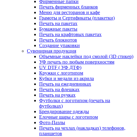
Фирменные папки
Печать фирменных бланков
Меню для ресторанов и кафе
Грамоты и Сертификаты (плакетки)
Печать на пакетах
Бумажные пакеты
Печать на крафтовых пакетах
Печать блокнотов
Создание упаковки
Сувенирная продукция
Объемные наклейки под смолой (3D стикер)
УФ печать по любым поверхностям
UV DTF ( УФ ДТФ)
Кружки с логотипом
Кубки и медали из акрила
Печать на ежедневниках
Печать на флешках
Печать на ручках
Футболки с логотипом (печать на
футболках)
Брендирование одежды
Елочные шары с логотипом
Фото-Пазлы
Печать на чехлах (накладках) телефонов,
планшетов