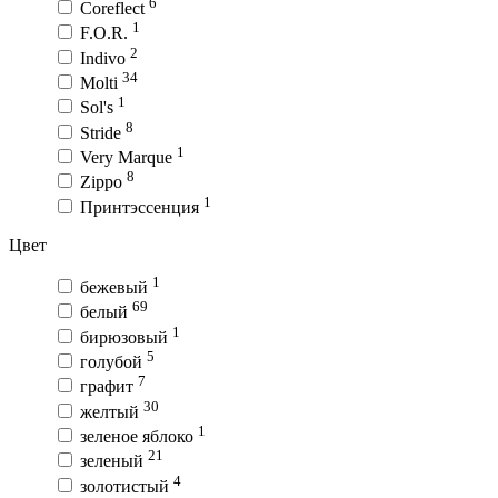
6
Coreflect
1
F.O.R.
2
Indivo
34
Molti
1
Sol's
8
Stride
1
Very Marque
8
Zippo
1
Принтэссенция
Цвет
1
бежевый
69
белый
1
бирюзовый
5
голубой
7
графит
30
желтый
1
зеленое яблоко
21
зеленый
4
золотистый