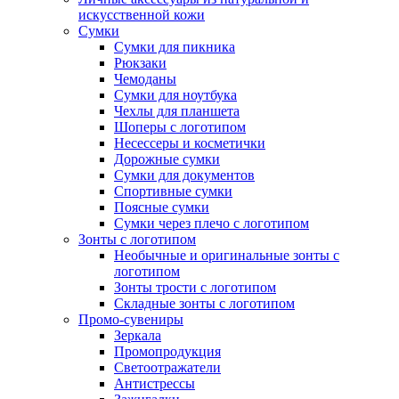
искусственной кожи
Сумки
Сумки для пикника
Рюкзаки
Чемоданы
Сумки для ноутбука
Чехлы для планшета
Шоперы с логотипом
Несессеры и косметички
Дорожные сумки
Сумки для документов
Спортивные сумки
Поясные сумки
Сумки через плечо с логотипом
Зонты с логотипом
Необычные и оригинальные зонты с
логотипом
Зонты трости с логотипом
Складные зонты с логотипом
Промо-сувениры
Зеркала
Промопродукция
Светоотражатели
Антистрессы