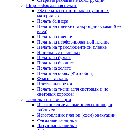
Сварные рекламные конструкции
Широкоформатная печать
УФ печать на листовых и рулонных
материалах
Печать баннера
Печать на пленке с микроприсосками (без
клея)
Печать на пленке
Печать на перфорированной пленке
Печать на транслюцентной пленке
Напольные наклейки
Печать на бумаге
Печать на бэклите
Печать на холсте
Печать на обоях (Фотообои)
Флаговая ткань
Плоттерная резка
Печать на ткани (для световых и не
световых коробов)
Таблички и навигация
Изготовление алюминиевых шильд и
табличек
Изготовление планов (схем) эвакуации
Фасадные таблички
Латунные таблички