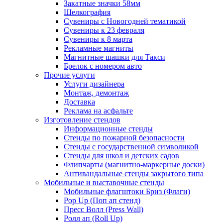
Закатные значки 58мм
Шелкография
Сувениры с Новогодней тематикой
Сувениры к 23 февраля
Сувениры к 8 марта
Рекламные магниты
Магнитные шашки для Такси
Брелок с номером авто
Прочие услуги
Услуги дизайнера
Монтаж, демонтаж
Доставка
Реклама на асфальте
Изготовление стендов
Информационные стенды
Стенды по пожарной безопасности
Стенды с государственной символикой
Стенды для школ и детских садов
Флипчарты (магнитно-маркерные доски)
Антивандальные стенды закрытого типа
Мобильные и выставочные стенды
Мобильные флагштоки Бриз (Флаги)
Pop Up (Поп ап стенд)
Пресс Волл (Press Wall)
Ролл ап (Roll Up)