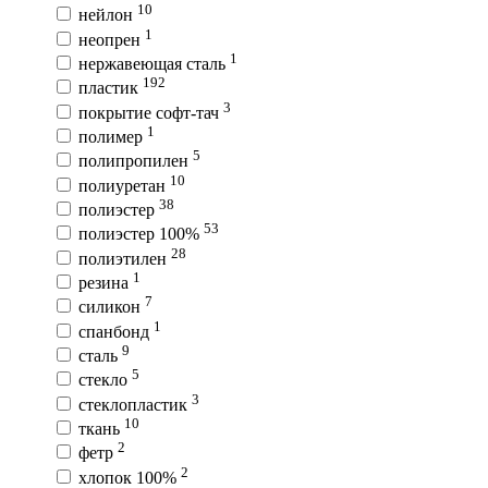
10
нейлон
1
неопрен
1
нержавеющая сталь
192
пластик
3
покрытие софт-тач
1
полимер
5
полипропилен
10
полиуретан
38
полиэстер
53
полиэстер 100%
28
полиэтилен
1
резина
7
силикон
1
спанбонд
9
сталь
5
стекло
3
стеклопластик
10
ткань
2
фетр
2
хлопок 100%