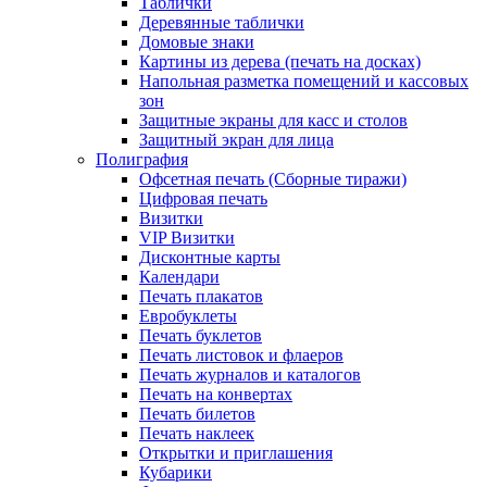
Таблички
Деревянные таблички
Домовые знаки
Картины из дерева (печать на досках)
Напольная разметка помещений и кассовых
зон
Защитные экраны для касс и столов
Защитный экран для лица
Полиграфия
Офсетная печать (Сборные тиражи)
Цифровая печать
Визитки
VIP Визитки
Дисконтные карты
Календари
Печать плакатов
Евробуклеты
Печать буклетов
Печать листовок и флаеров
Печать журналов и каталогов
Печать на конвертах
Печать билетов
Печать наклеек
Открытки и приглашения
Кубарики