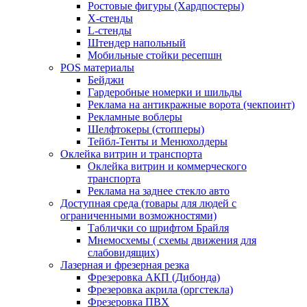
Ростовые фигуры (Хардпостеры)
X-стенды
L-стенды
Штендер напольный
Мобильные стойки ресепшн
POS материалы
Бейджи
Гардеробные номерки и шильды
Реклама на антикражные ворота (чекпоинт)
Рекламные воблеры
Шелфтокеры (стопперы)
Тейбл-Тенты и Менюхолдеры
Оклейка витрин и транспорта
Оклейка витрин и коммерческого
транспорта
Реклама на заднее стекло авто
Доступная среда (товары для людей с
ограниченными возможностями)
Таблички со шрифтом Брайля
Мнемосхемы ( схемы движения для
слабовидящих)
Лазерная и фрезерная резка
Фрезеровка АКП (Дибонда)
Фрезеровка акрила (оргстекла)
Фрезеровка ПВХ