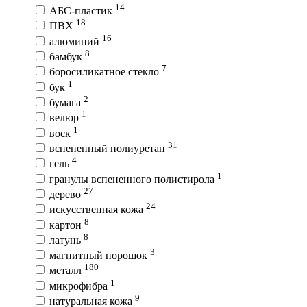
14
АБС-пластик
18
ПВХ
16
алюминий
8
бамбук
7
боросиликатное стекло
1
бук
2
бумага
1
велюр
1
воск
31
вспененный полиуретан
4
гель
1
гранулы вспененного полистирола
27
дерево
24
искусственная кожа
8
картон
8
латунь
3
магнитный порошок
180
металл
1
микрофибра
9
натуральная кожа