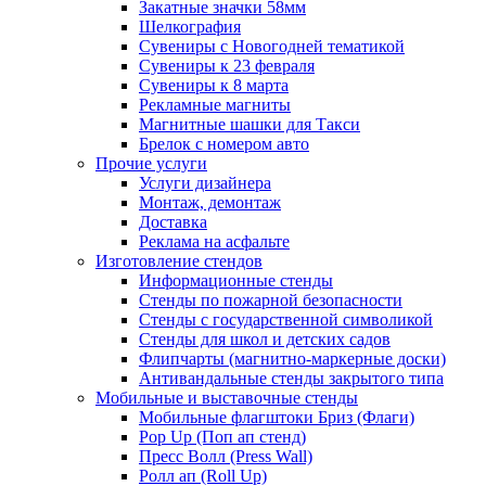
Закатные значки 58мм
Шелкография
Сувениры с Новогодней тематикой
Сувениры к 23 февраля
Сувениры к 8 марта
Рекламные магниты
Магнитные шашки для Такси
Брелок с номером авто
Прочие услуги
Услуги дизайнера
Монтаж, демонтаж
Доставка
Реклама на асфальте
Изготовление стендов
Информационные стенды
Стенды по пожарной безопасности
Стенды с государственной символикой
Стенды для школ и детских садов
Флипчарты (магнитно-маркерные доски)
Антивандальные стенды закрытого типа
Мобильные и выставочные стенды
Мобильные флагштоки Бриз (Флаги)
Pop Up (Поп ап стенд)
Пресс Волл (Press Wall)
Ролл ап (Roll Up)