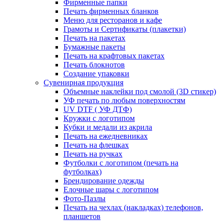
Фирменные папки
Печать фирменных бланков
Меню для ресторанов и кафе
Грамоты и Сертификаты (плакетки)
Печать на пакетах
Бумажные пакеты
Печать на крафтовых пакетах
Печать блокнотов
Создание упаковки
Сувенирная продукция
Объемные наклейки под смолой (3D стикер)
УФ печать по любым поверхностям
UV DTF ( УФ ДТФ)
Кружки с логотипом
Кубки и медали из акрила
Печать на ежедневниках
Печать на флешках
Печать на ручках
Футболки с логотипом (печать на
футболках)
Брендирование одежды
Елочные шары с логотипом
Фото-Пазлы
Печать на чехлах (накладках) телефонов,
планшетов