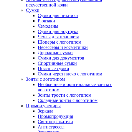
искусственной кожи
Сумки
Сумки для пикника
Рюкзаки
Чемоданы
Сумки для ноутбука
Чехлы для планшета
Шоперы с логотипом
Несессеры и косметички
Дорожные сумки
Сумки для документов
Спортивные сумки
Поясные сумки
Сумки через плечо с логотипом
Зонты с логотипом
Необычные и оригинальные зонты с
логотипом
Зонты трости с логотипом
Складные зонты с логотипом
Промо-сувениры
Зеркала
Промопродукция
Светоотражатели
Антистрессы