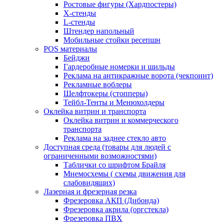
Ростовые фигуры (Хардпостеры)
X-стенды
L-стенды
Штендер напольный
Мобильные стойки ресепшн
POS материалы
Бейджи
Гардеробные номерки и шильды
Реклама на антикражные ворота (чекпоинт)
Рекламные воблеры
Шелфтокеры (стопперы)
Тейбл-Тенты и Менюхолдеры
Оклейка витрин и транспорта
Оклейка витрин и коммерческого
транспорта
Реклама на заднее стекло авто
Доступная среда (товары для людей с
ограниченными возможностями)
Таблички со шрифтом Брайля
Мнемосхемы ( схемы движения для
слабовидящих)
Лазерная и фрезерная резка
Фрезеровка АКП (Дибонда)
Фрезеровка акрила (оргстекла)
Фрезеровка ПВХ