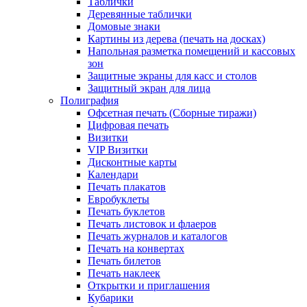
Таблички
Деревянные таблички
Домовые знаки
Картины из дерева (печать на досках)
Напольная разметка помещений и кассовых
зон
Защитные экраны для касс и столов
Защитный экран для лица
Полиграфия
Офсетная печать (Сборные тиражи)
Цифровая печать
Визитки
VIP Визитки
Дисконтные карты
Календари
Печать плакатов
Евробуклеты
Печать буклетов
Печать листовок и флаеров
Печать журналов и каталогов
Печать на конвертах
Печать билетов
Печать наклеек
Открытки и приглашения
Кубарики