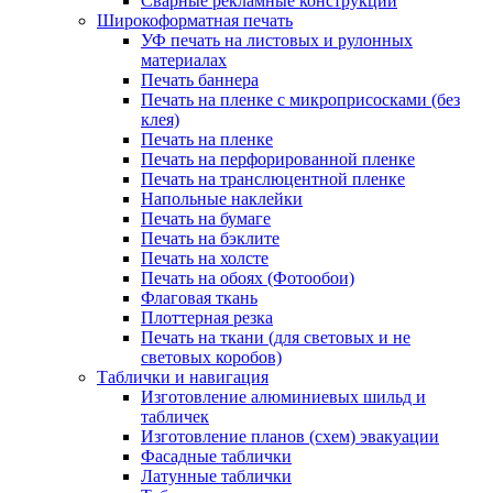
Сварные рекламные конструкции
Широкоформатная печать
УФ печать на листовых и рулонных
материалах
Печать баннера
Печать на пленке с микроприсосками (без
клея)
Печать на пленке
Печать на перфорированной пленке
Печать на транслюцентной пленке
Напольные наклейки
Печать на бумаге
Печать на бэклите
Печать на холсте
Печать на обоях (Фотообои)
Флаговая ткань
Плоттерная резка
Печать на ткани (для световых и не
световых коробов)
Таблички и навигация
Изготовление алюминиевых шильд и
табличек
Изготовление планов (схем) эвакуации
Фасадные таблички
Латунные таблички