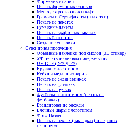
Фирменные папки
Печать фирменных бланков
Меню для ресторанов и кафе
Грамоты и Сертификаты (плакетки)
Печать на пакетах
Бумажные пакеты
Печать на крафтовых пакетах
Печать блокнотов
Создание упаковки
Сувенирная продукция
Объемные наклейки под смолой (3D стикер)
УФ печать по любым поверхностям
UV DTF ( УФ ДТФ)
Кружки с логотипом
Кубки и медали из акрила
Печать на ежедневниках
Печать на флешках
Печать на ручках
Футболки с логотипом (печать на
футболках)
Брендирование одежды
Елочные шары с логотипом
Фото-Пазлы
Печать на чехлах (накладках) телефонов,
планшетов