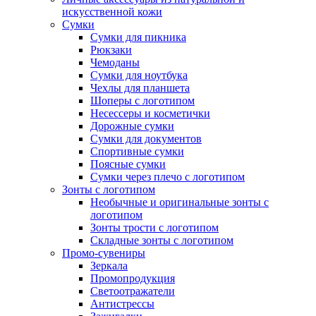
искусственной кожи
Сумки
Сумки для пикника
Рюкзаки
Чемоданы
Сумки для ноутбука
Чехлы для планшета
Шоперы с логотипом
Несессеры и косметички
Дорожные сумки
Сумки для документов
Спортивные сумки
Поясные сумки
Сумки через плечо с логотипом
Зонты с логотипом
Необычные и оригинальные зонты с
логотипом
Зонты трости с логотипом
Складные зонты с логотипом
Промо-сувениры
Зеркала
Промопродукция
Светоотражатели
Антистрессы