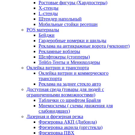
Ростовые фигуры (Хардпостеры)
X-стенды
L-стенды
Штендер напольный
Мобильные стойки ресепшн
POS материалы
Бейджи
Гардеробные номерки и шильды
Реклама на антикражные ворота (чекпоинт)
Рекламные воблеры
Шелфтокеры (стопперы)
Тейбл-Тенты и Менюхолдеры
Оклейка витрин и транспорта
Оклейка витрин и коммерческого
транспорта
Реклама на заднее стекло авто
Доступная среда (товары для людей с
ограниченными возможностями)
Таблички со шрифтом Брайля
Мнемосхемы ( схемы движения для
слабовидящих)
Лазерная и фрезерная резка
Фрезеровка АКП (Дибонда)
Фрезеровка акрила (оргстекла)
Фрезеровка ПВХ