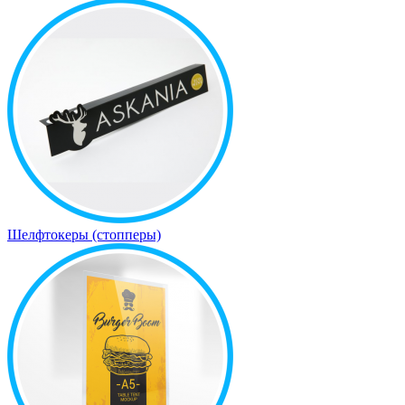
Шелфтокеры (стопперы)