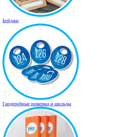
Бейджи
Гардеробные номерки и шильды