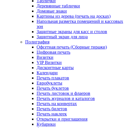
Таблички
Деревянные таблички
Домовые знаки
Картины из дерева (печать на досках)
Напольная разметка помещений и кассовых
зон
Защитные экраны для касс и столов
Защитный экран для лица
Полиграфия
Офсетная печать (Сборные тиражи)
Цифровая печать
Визитки
VIP Визитки
Дисконтные карты
Календари
Печать плакатов
Евробуклеты
Печать буклетов
Печать листовок и флаеров
Печать журналов и каталогов
Печать на конвертах
Печать билетов
Печать наклеек
Открытки и приглашения
Кубарики