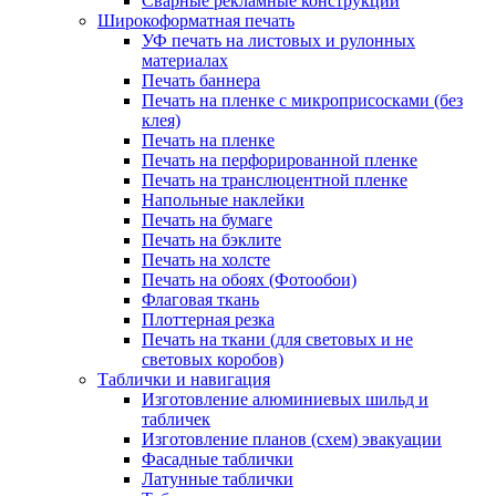
Сварные рекламные конструкции
Широкоформатная печать
УФ печать на листовых и рулонных
материалах
Печать баннера
Печать на пленке с микроприсосками (без
клея)
Печать на пленке
Печать на перфорированной пленке
Печать на транслюцентной пленке
Напольные наклейки
Печать на бумаге
Печать на бэклите
Печать на холсте
Печать на обоях (Фотообои)
Флаговая ткань
Плоттерная резка
Печать на ткани (для световых и не
световых коробов)
Таблички и навигация
Изготовление алюминиевых шильд и
табличек
Изготовление планов (схем) эвакуации
Фасадные таблички
Латунные таблички