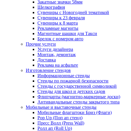
Закатные значки 58мм
Шелкография
Сувениры с Новогодней тематикой
Сувениры к 23 февраля
Сувениры к 8 марта
Рекламные магниты
Магнитные шашки для Такси
Брелок с номером авто
Прочие услуги
Услуги дизайнера
Монтаж, демонтаж
Доставка
Реклама на асфальте
Изготовление стендов
Информационные стенды
Стенды по пожарной безопасности
Стенды с государственной символикой
Стенды для школ и детских садов
Флипчарты (магнитно-маркерные доски)
Антивандальные стенды закрытого типа
Мобильные и выставочные стенды
Мобильные флагштоки Бриз (Флаги)
Pop Up (Поп ап стенд)
Пресс Волл (Press Wall)
Ролл ап (Roll Up)