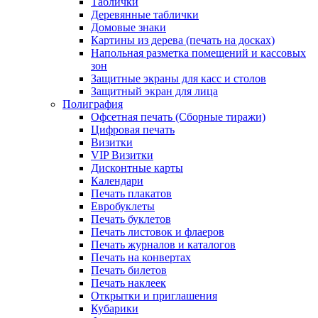
Таблички
Деревянные таблички
Домовые знаки
Картины из дерева (печать на досках)
Напольная разметка помещений и кассовых
зон
Защитные экраны для касс и столов
Защитный экран для лица
Полиграфия
Офсетная печать (Сборные тиражи)
Цифровая печать
Визитки
VIP Визитки
Дисконтные карты
Календари
Печать плакатов
Евробуклеты
Печать буклетов
Печать листовок и флаеров
Печать журналов и каталогов
Печать на конвертах
Печать билетов
Печать наклеек
Открытки и приглашения
Кубарики