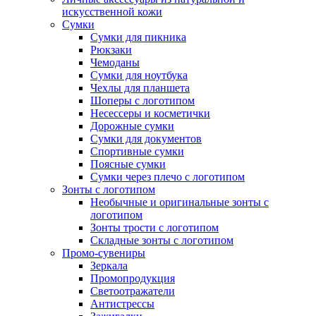
искусственной кожи
Сумки
Сумки для пикника
Рюкзаки
Чемоданы
Сумки для ноутбука
Чехлы для планшета
Шоперы с логотипом
Несессеры и косметички
Дорожные сумки
Сумки для документов
Спортивные сумки
Поясные сумки
Сумки через плечо с логотипом
Зонты с логотипом
Необычные и оригинальные зонты с
логотипом
Зонты трости с логотипом
Складные зонты с логотипом
Промо-сувениры
Зеркала
Промопродукция
Светоотражатели
Антистрессы