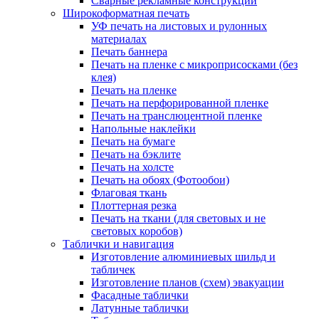
Сварные рекламные конструкции
Широкоформатная печать
УФ печать на листовых и рулонных
материалах
Печать баннера
Печать на пленке с микроприсосками (без
клея)
Печать на пленке
Печать на перфорированной пленке
Печать на транслюцентной пленке
Напольные наклейки
Печать на бумаге
Печать на бэклите
Печать на холсте
Печать на обоях (Фотообои)
Флаговая ткань
Плоттерная резка
Печать на ткани (для световых и не
световых коробов)
Таблички и навигация
Изготовление алюминиевых шильд и
табличек
Изготовление планов (схем) эвакуации
Фасадные таблички
Латунные таблички