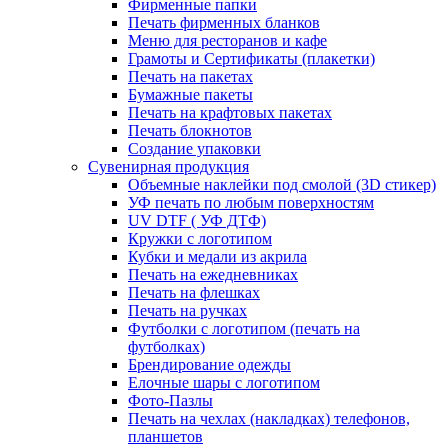
Фирменные папки
Печать фирменных бланков
Меню для ресторанов и кафе
Грамоты и Сертификаты (плакетки)
Печать на пакетах
Бумажные пакеты
Печать на крафтовых пакетах
Печать блокнотов
Создание упаковки
Сувенирная продукция
Объемные наклейки под смолой (3D стикер)
УФ печать по любым поверхностям
UV DTF ( УФ ДТФ)
Кружки с логотипом
Кубки и медали из акрила
Печать на ежедневниках
Печать на флешках
Печать на ручках
Футболки с логотипом (печать на
футболках)
Брендирование одежды
Елочные шары с логотипом
Фото-Пазлы
Печать на чехлах (накладках) телефонов,
планшетов