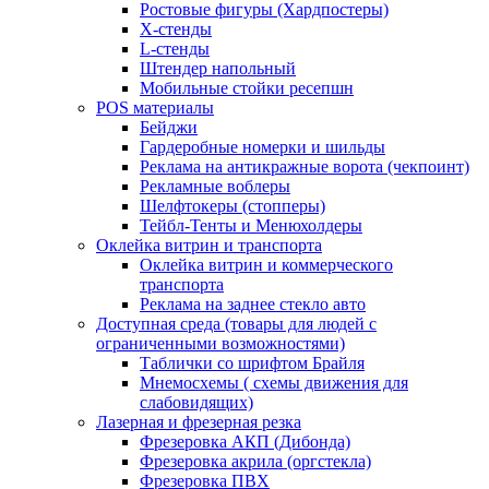
Ростовые фигуры (Хардпостеры)
X-стенды
L-стенды
Штендер напольный
Мобильные стойки ресепшн
POS материалы
Бейджи
Гардеробные номерки и шильды
Реклама на антикражные ворота (чекпоинт)
Рекламные воблеры
Шелфтокеры (стопперы)
Тейбл-Тенты и Менюхолдеры
Оклейка витрин и транспорта
Оклейка витрин и коммерческого
транспорта
Реклама на заднее стекло авто
Доступная среда (товары для людей с
ограниченными возможностями)
Таблички со шрифтом Брайля
Мнемосхемы ( схемы движения для
слабовидящих)
Лазерная и фрезерная резка
Фрезеровка АКП (Дибонда)
Фрезеровка акрила (оргстекла)
Фрезеровка ПВХ