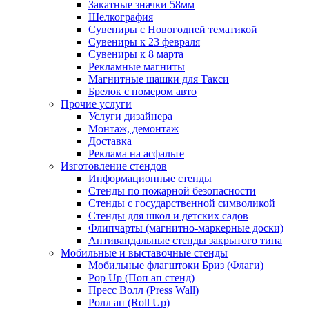
Закатные значки 58мм
Шелкография
Сувениры с Новогодней тематикой
Сувениры к 23 февраля
Сувениры к 8 марта
Рекламные магниты
Магнитные шашки для Такси
Брелок с номером авто
Прочие услуги
Услуги дизайнера
Монтаж, демонтаж
Доставка
Реклама на асфальте
Изготовление стендов
Информационные стенды
Стенды по пожарной безопасности
Стенды с государственной символикой
Стенды для школ и детских садов
Флипчарты (магнитно-маркерные доски)
Антивандальные стенды закрытого типа
Мобильные и выставочные стенды
Мобильные флагштоки Бриз (Флаги)
Pop Up (Поп ап стенд)
Пресс Волл (Press Wall)
Ролл ап (Roll Up)