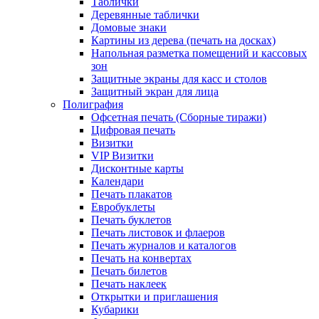
Таблички
Деревянные таблички
Домовые знаки
Картины из дерева (печать на досках)
Напольная разметка помещений и кассовых
зон
Защитные экраны для касс и столов
Защитный экран для лица
Полиграфия
Офсетная печать (Сборные тиражи)
Цифровая печать
Визитки
VIP Визитки
Дисконтные карты
Календари
Печать плакатов
Евробуклеты
Печать буклетов
Печать листовок и флаеров
Печать журналов и каталогов
Печать на конвертах
Печать билетов
Печать наклеек
Открытки и приглашения
Кубарики