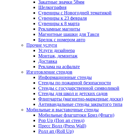
Закатные значки 58мм
Шелкография
Сувениры с Новогодней тематикой
Сувениры к 23 февраля
Сувениры к 8 марта
Рекламные магниты
Магнитные шашки для Такси
Брелок с номером авто
Прочие услуги
Услуги дизайнера
Монтаж, демонтаж
Доставка
Реклама на асфальте
Изготовление стендов
Информационные стенды
Стенды по пожарной безопасности
Стенды с государственной символикой
Стенды для школ и детских садов
Флипчарты (магнитно-маркерные доски)
Антивандальные стенды закрытого типа
Мобильные и выставочные стенды
Мобильные флагштоки Бриз (Флаги)
Pop Up (Поп ап стенд)
Пресс Волл (Press Wall)
Ролл ап (Roll Up)