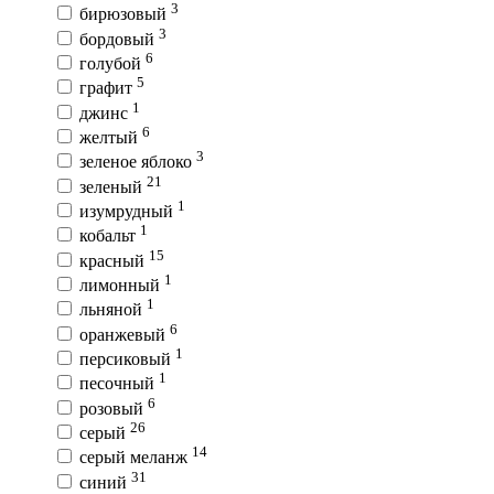
3
бирюзовый
3
бордовый
6
голубой
5
графит
1
джинс
6
желтый
3
зеленое яблоко
21
зеленый
1
изумрудный
1
кобальт
15
красный
1
лимонный
1
льняной
6
оранжевый
1
персиковый
1
песочный
6
розовый
26
серый
14
серый меланж
31
синий