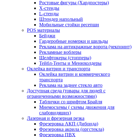
Ростовые фигуры (Хардпостеры)
X-стенды
L-стенды
Штендер напольный
Мобильные стойки ресепшн
POS материалы
Бейджи
Гардеробные номерки и шильды
Реклама на антикражные ворота (чекпоинт)
Рекламные воблеры
Шелфтокеры (стопперы)
Тейбл-Тенты и Менюхолдеры
Оклейка витрин и транспорта
Оклейка витрин и коммерческого
транспорта
Реклама на заднее стекло авто
Доступная среда (товары для людей с
ограниченными возможностями)
Таблички со шрифтом Брайля
Мнемосхемы ( схемы движения для
слабовидящих)
Лазерная и фрезерная резка
Фрезеровка АКП (Дибонда)
Фрезеровка акрила (оргстекла)
Фрезеровка ПВХ