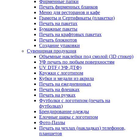
Фирменные папки
Печать фирменных бланков
Меню для ресторанов и кафе
Грамоты и Сертификаты (плакетки)
Печать на пакетах
Бумажные пакеты
Печать на крафтовых пакетах
Печать блокнотов
Создание упаковки
Сувенирная продукция
Объемные наклейки под смолой (3D стикер)
УФ печать по любым поверхностям
UV DTF ( УФ ДТФ)
Кружки с логотипом
Кубки и медали из акрила
Печать на ежедневниках
Печать на флешках
Печать на ручках
Футболки с логотипом (печать на
футболках)
Брендирование одежды
Елочные шары с логотипом
Фото-Пазлы
Печать на чехлах (накладках) телефонов,
планшетов