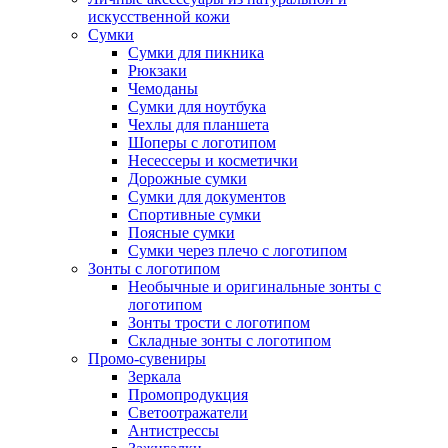
искусственной кожи
Сумки
Сумки для пикника
Рюкзаки
Чемоданы
Сумки для ноутбука
Чехлы для планшета
Шоперы с логотипом
Несессеры и косметички
Дорожные сумки
Сумки для документов
Спортивные сумки
Поясные сумки
Сумки через плечо с логотипом
Зонты с логотипом
Необычные и оригинальные зонты с
логотипом
Зонты трости с логотипом
Складные зонты с логотипом
Промо-сувениры
Зеркала
Промопродукция
Светоотражатели
Антистрессы