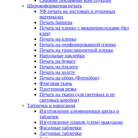
Сварные рекламные конструкции
Широкоформатная печать
УФ печать на листовых и рулонных
материалах
Печать баннера
Печать на пленке с микроприсосками (без
клея)
Печать на пленке
Печать на перфорированной пленке
Печать на транслюцентной пленке
Напольные наклейки
Печать на бумаге
Печать на бэклите
Печать на холсте
Печать на обоях (Фотообои)
Флаговая ткань
Плоттерная резка
Печать на ткани (для световых и не
световых коробов)
Таблички и навигация
Изготовление алюминиевых шильд и
табличек
Изготовление планов (схем) эвакуации
Фасадные таблички
Латунные таблички