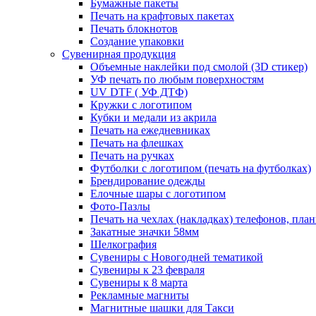
Бумажные пакеты
Печать на крафтовых пакетах
Печать блокнотов
Создание упаковки
Сувенирная продукция
Объемные наклейки под смолой (3D стикер)
УФ печать по любым поверхностям
UV DTF ( УФ ДТФ)
Кружки с логотипом
Кубки и медали из акрила
Печать на ежедневниках
Печать на флешках
Печать на ручках
Футболки с логотипом (печать на футболках)
Брендирование одежды
Елочные шары с логотипом
Фото-Пазлы
Печать на чехлах (накладках) телефонов, пла
Закатные значки 58мм
Шелкография
Сувениры с Новогодней тематикой
Сувениры к 23 февраля
Сувениры к 8 марта
Рекламные магниты
Магнитные шашки для Такси