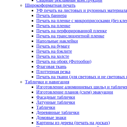
Сварные рекламные конструкции
Широкоформатная печать
УФ печать на листовых и рулонных материал
Печать баннера
Печать на пленке с микроприсосками (без кле
Печать на пленке
Печать на перфорированной пленке
Печать на транслюцентной пленке
Напольные наклейки
Печать на бумаге
Печать на бэклите
Печать на холсте
Печать на обоях (Фотообои)
Флаговая ткань
Плоттерная резка
Печать на ткани (для световых и не световых 
Таблички и навигация
Изготовление алюминиевых шильд и табличе
Изготовление планов (схем) эвакуации
Фасадные таблички
Латунные таблички
Таблички
Деревянные таблички
Домовые знаки
Картины из дерева (печать на досках)