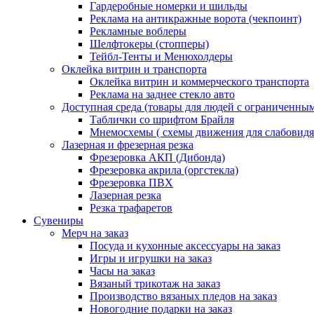
Гардеробные номерки и шильды
Реклама на антикражные ворота (чекпоинт)
Рекламные воблеры
Шелфтокеры (стопперы)
Тейбл-Тенты и Менюхолдеры
Оклейка витрин и транспорта
Оклейка витрин и коммерческого транспорта
Реклама на заднее стекло авто
Доступная среда (товары для людей с ограниченны
Таблички со шрифтом Брайля
Мнемосхемы ( схемы движения для слабовид
Лазерная и фрезерная резка
Фрезеровка АКП (Дибонда)
Фрезеровка акрила (оргстекла)
Фрезеровка ПВХ
Лазерная резка
Резка трафаретов
Сувениры
Мерч на заказ
Посуда и кухонные аксессуары на заказ
Игры и игрушки на заказ
Часы на заказ
Вязаный трикотаж на заказ
Производство вязаных пледов на заказ
Новогодние подарки на заказ