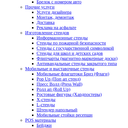
Брелок с номером авто
Прочие услуги
Услуги дизайнера
Монтаж, демонтаж
Доставка
Реклама на асфальте
Изготовление стендов
Информационные стенды
Стенды по пожарной безопасности
Стенды с государственной символикой
Стенды для школ и детских садов
Флипчарты (магнитно-маркерные доски)
Антивандальные стенды закрытого типа
Мобильные и выставочные стенды
Мобильные флагштоки Бриз (Флаги)
Pop Up (Поп ап стенд)
Пресс Волл (Press Wall)
Ролл ап (Roll Up)
Ростовые фигуры (Хардпостеры)
X-стенды
L-стенды
Штендер напольный
Мобильные стойки ресепшн
POS материалы
Бейджи