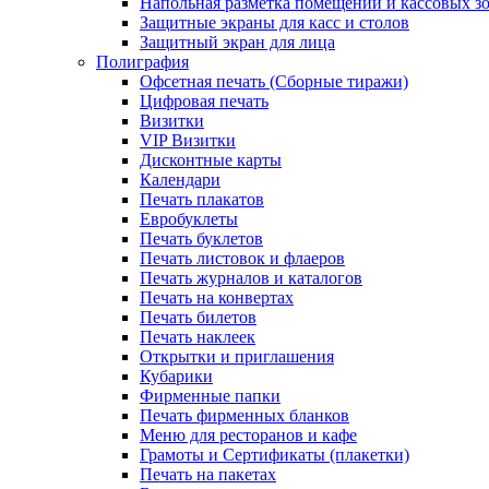
Напольная разметка помещений и кассовых з
Защитные экраны для касс и столов
Защитный экран для лица
Полиграфия
Офсетная печать (Сборные тиражи)
Цифровая печать
Визитки
VIP Визитки
Дисконтные карты
Календари
Печать плакатов
Евробуклеты
Печать буклетов
Печать листовок и флаеров
Печать журналов и каталогов
Печать на конвертах
Печать билетов
Печать наклеек
Открытки и приглашения
Кубарики
Фирменные папки
Печать фирменных бланков
Меню для ресторанов и кафе
Грамоты и Сертификаты (плакетки)
Печать на пакетах