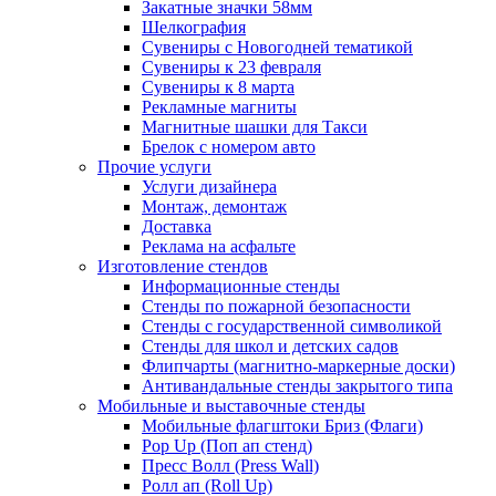
Закатные значки 58мм
Шелкография
Сувениры с Новогодней тематикой
Сувениры к 23 февраля
Сувениры к 8 марта
Рекламные магниты
Магнитные шашки для Такси
Брелок с номером авто
Прочие услуги
Услуги дизайнера
Монтаж, демонтаж
Доставка
Реклама на асфальте
Изготовление стендов
Информационные стенды
Стенды по пожарной безопасности
Стенды с государственной символикой
Стенды для школ и детских садов
Флипчарты (магнитно-маркерные доски)
Антивандальные стенды закрытого типа
Мобильные и выставочные стенды
Мобильные флагштоки Бриз (Флаги)
Pop Up (Поп ап стенд)
Пресс Волл (Press Wall)
Ролл ап (Roll Up)