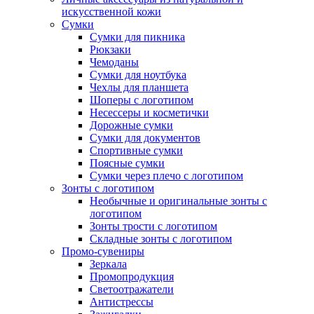
искусственной кожи
Сумки
Сумки для пикника
Рюкзаки
Чемоданы
Сумки для ноутбука
Чехлы для планшета
Шоперы с логотипом
Несессеры и косметички
Дорожные сумки
Сумки для документов
Спортивные сумки
Поясные сумки
Сумки через плечо с логотипом
Зонты с логотипом
Необычные и оригинальные зонты с
логотипом
Зонты трости с логотипом
Складные зонты с логотипом
Промо-сувениры
Зеркала
Промопродукция
Светоотражатели
Антистрессы