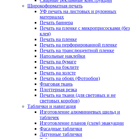
Сварные рекламные конструкции
Широкоформатная печать
УФ печать на листовых и рулонных
материалах
Печать баннера
Печать на пленке с микроприсосками (без
клея)
Печать на пленке
Печать на перфорированной пленке
Печать на транслюцентной пленке
Напольные наклейки
Печать на бумаге
Печать на бэклите
Печать на холсте
Печать на обоях (Фотообои)
Флаговая ткань
Плоттерная резка
Печать на ткани (для световых и не
световых коробов)
Таблички и навигация
Изготовление алюминиевых шильд и
табличек
Изготовление планов (схем) эвакуации
Фасадные таблички
Латунные таблички