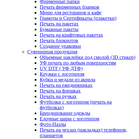
Фирменные папки
Печать фирменных бланков
Меню для ресторанов и кафе
Грамоты и Сертификаты (плакетки)
Печать на пакетах
Бумажные пакеты
Печать на крафтовых пакетах
Печать блокнотов
Создание упаковки
Сувенирная продукция
Объемные наклейки под смолой (3D стикер)
УФ печать по любым поверхностям
UV DTF ( УФ ДТФ)
Кружки с логотипом
Кубки и медали из акрила
Печать на ежедневниках
Печать на флешках
Печать на ручках
Футболки с логотипом (печать на
футболках)
Брендирование одежды
Елочные шары с логотипом
Фото-Пазлы
Печать на чехлах (накладках) телефонов,
планшетов