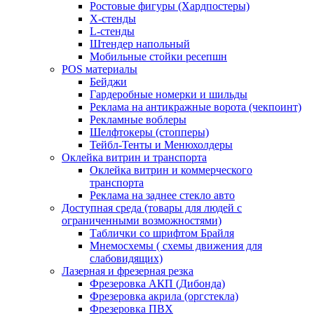
Ростовые фигуры (Хардпостеры)
X-стенды
L-стенды
Штендер напольный
Мобильные стойки ресепшн
POS материалы
Бейджи
Гардеробные номерки и шильды
Реклама на антикражные ворота (чекпоинт)
Рекламные воблеры
Шелфтокеры (стопперы)
Тейбл-Тенты и Менюхолдеры
Оклейка витрин и транспорта
Оклейка витрин и коммерческого
транспорта
Реклама на заднее стекло авто
Доступная среда (товары для людей с
ограниченными возможностями)
Таблички со шрифтом Брайля
Мнемосхемы ( схемы движения для
слабовидящих)
Лазерная и фрезерная резка
Фрезеровка АКП (Дибонда)
Фрезеровка акрила (оргстекла)
Фрезеровка ПВХ