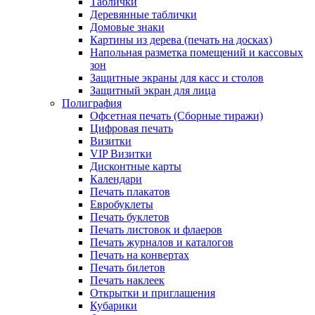
Таблички
Деревянные таблички
Домовые знаки
Картины из дерева (печать на досках)
Напольная разметка помещений и кассовых
зон
Защитные экраны для касс и столов
Защитный экран для лица
Полиграфия
Офсетная печать (Сборные тиражи)
Цифровая печать
Визитки
VIP Визитки
Дисконтные карты
Календари
Печать плакатов
Евробуклеты
Печать буклетов
Печать листовок и флаеров
Печать журналов и каталогов
Печать на конвертах
Печать билетов
Печать наклеек
Открытки и приглашения
Кубарики