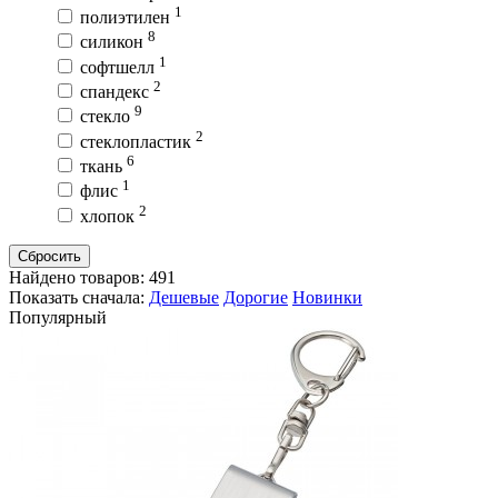
1
полиэтилен
8
силикон
1
софтшелл
2
спандекс
9
стекло
2
стеклопластик
6
ткань
1
флис
2
хлопок
Сбросить
Найдено товаров:
491
Показать сначала:
Дешевые
Дорогие
Новинки
Популярный