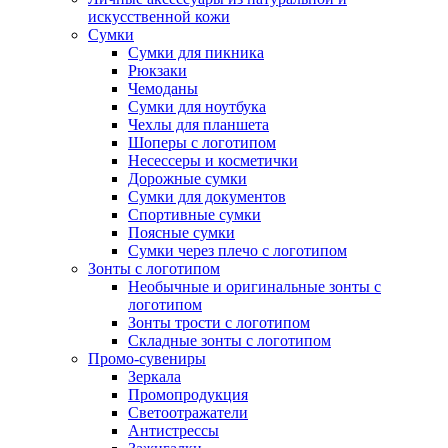
искусственной кожи
Сумки
Сумки для пикника
Рюкзаки
Чемоданы
Сумки для ноутбука
Чехлы для планшета
Шоперы с логотипом
Несессеры и косметички
Дорожные сумки
Сумки для документов
Спортивные сумки
Поясные сумки
Сумки через плечо с логотипом
Зонты с логотипом
Необычные и оригинальные зонты с
логотипом
Зонты трости с логотипом
Складные зонты с логотипом
Промо-сувениры
Зеркала
Промопродукция
Светоотражатели
Антистрессы