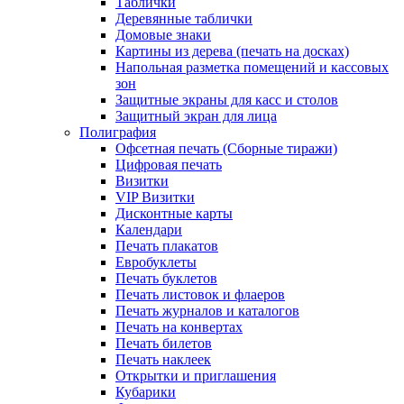
Таблички
Деревянные таблички
Домовые знаки
Картины из дерева (печать на досках)
Напольная разметка помещений и кассовых
зон
Защитные экраны для касс и столов
Защитный экран для лица
Полиграфия
Офсетная печать (Сборные тиражи)
Цифровая печать
Визитки
VIP Визитки
Дисконтные карты
Календари
Печать плакатов
Евробуклеты
Печать буклетов
Печать листовок и флаеров
Печать журналов и каталогов
Печать на конвертах
Печать билетов
Печать наклеек
Открытки и приглашения
Кубарики