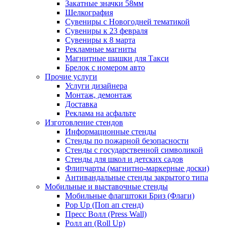
Закатные значки 58мм
Шелкография
Сувениры с Новогодней тематикой
Сувениры к 23 февраля
Сувениры к 8 марта
Рекламные магниты
Магнитные шашки для Такси
Брелок с номером авто
Прочие услуги
Услуги дизайнера
Монтаж, демонтаж
Доставка
Реклама на асфальте
Изготовление стендов
Информационные стенды
Стенды по пожарной безопасности
Стенды с государственной символикой
Стенды для школ и детских садов
Флипчарты (магнитно-маркерные доски)
Антивандальные стенды закрытого типа
Мобильные и выставочные стенды
Мобильные флагштоки Бриз (Флаги)
Pop Up (Поп ап стенд)
Пресс Волл (Press Wall)
Ролл ап (Roll Up)