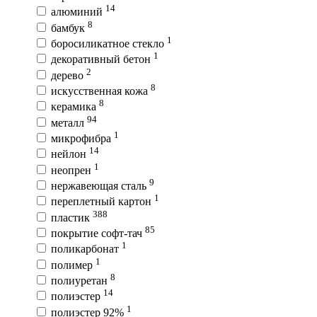
14
алюминий
8
бамбук
1
боросиликатное стекло
1
декоративный бетон
2
дерево
8
искусственная кожа
8
керамика
94
металл
1
микрофибра
14
нейлон
1
неопрен
9
нержавеющая сталь
1
переплетный картон
388
пластик
85
покрытие софт-тач
1
поликарбонат
1
полимер
8
полиуретан
14
полиэстер
1
полиэстер 92%