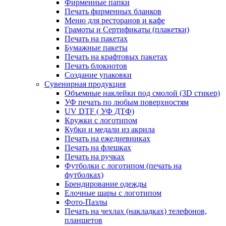
Фирменные папки
Печать фирменных бланков
Меню для ресторанов и кафе
Грамоты и Сертификаты (плакетки)
Печать на пакетах
Бумажные пакеты
Печать на крафтовых пакетах
Печать блокнотов
Создание упаковки
Сувенирная продукция
Объемные наклейки под смолой (3D стикер)
УФ печать по любым поверхностям
UV DTF ( УФ ДТФ)
Кружки с логотипом
Кубки и медали из акрила
Печать на ежедневниках
Печать на флешках
Печать на ручках
Футболки с логотипом (печать на
футболках)
Брендирование одежды
Елочные шары с логотипом
Фото-Пазлы
Печать на чехлах (накладках) телефонов,
планшетов