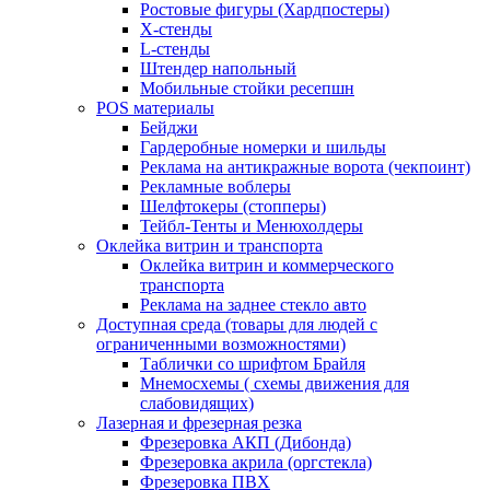
Ростовые фигуры (Хардпостеры)
X-стенды
L-стенды
Штендер напольный
Мобильные стойки ресепшн
POS материалы
Бейджи
Гардеробные номерки и шильды
Реклама на антикражные ворота (чекпоинт)
Рекламные воблеры
Шелфтокеры (стопперы)
Тейбл-Тенты и Менюхолдеры
Оклейка витрин и транспорта
Оклейка витрин и коммерческого
транспорта
Реклама на заднее стекло авто
Доступная среда (товары для людей с
ограниченными возможностями)
Таблички со шрифтом Брайля
Мнемосхемы ( схемы движения для
слабовидящих)
Лазерная и фрезерная резка
Фрезеровка АКП (Дибонда)
Фрезеровка акрила (оргстекла)
Фрезеровка ПВХ