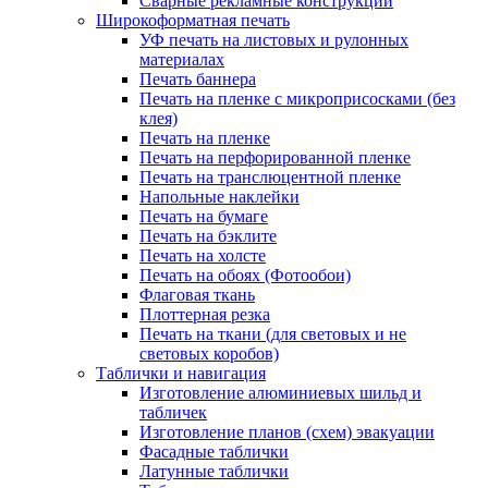
Сварные рекламные конструкции
Широкоформатная печать
УФ печать на листовых и рулонных
материалах
Печать баннера
Печать на пленке с микроприсосками (без
клея)
Печать на пленке
Печать на перфорированной пленке
Печать на транслюцентной пленке
Напольные наклейки
Печать на бумаге
Печать на бэклите
Печать на холсте
Печать на обоях (Фотообои)
Флаговая ткань
Плоттерная резка
Печать на ткани (для световых и не
световых коробов)
Таблички и навигация
Изготовление алюминиевых шильд и
табличек
Изготовление планов (схем) эвакуации
Фасадные таблички
Латунные таблички