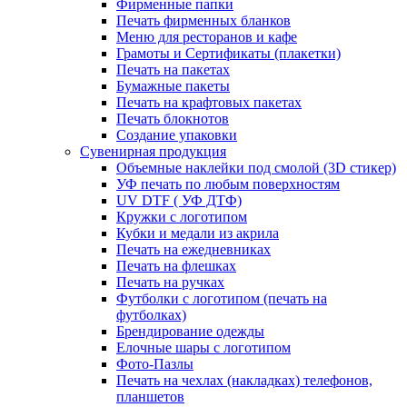
Фирменные папки
Печать фирменных бланков
Меню для ресторанов и кафе
Грамоты и Сертификаты (плакетки)
Печать на пакетах
Бумажные пакеты
Печать на крафтовых пакетах
Печать блокнотов
Создание упаковки
Сувенирная продукция
Объемные наклейки под смолой (3D стикер)
УФ печать по любым поверхностям
UV DTF ( УФ ДТФ)
Кружки с логотипом
Кубки и медали из акрила
Печать на ежедневниках
Печать на флешках
Печать на ручках
Футболки с логотипом (печать на
футболках)
Брендирование одежды
Елочные шары с логотипом
Фото-Пазлы
Печать на чехлах (накладках) телефонов,
планшетов