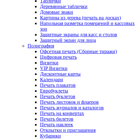
Таблички
Деревянные таблички
Домовые знаки
Картины из дерева (печать на досках)
Напольная разметка помещений и кассовых
зон
Защитные экраны для касс и столов
Защитный экран для лица
Полиграфия
Офсетная печать (Сборные тиражи)
Цифровая печать
Визитки
VIP Визитки
Дисконтные карты
Календари
Печать плакатов
Евробуклеты
Печать буклетов
Печать листовок и флаеров
Печать журналов и каталогов
Печать на конвертах
Печать билетов
Печать наклеек
Открытки и приглашения
Кубарики