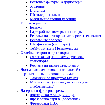
Ростовые фигуры (Хардпостеры)
X-стенды
L-стенды
Штендер напольный
Мобильные стойки ресепшн
POS материалы
Бейджи
Гардеробные номерки и шильды
Реклама на антикражные ворота (чекпоинт)
Рекламные воблеры
Шелфтокеры (стопперы)
Тейбл-Тенты и Менюхолдеры
Оклейка витрин и транспорта
Оклейка витрин и коммерческого
транспорта
Реклама на заднее стекло авто
Доступная среда (товары для людей с
ограниченными возможностями)
Таблички со шрифтом Брайля
Мнемосхемы ( схемы движения для
слабовидящих)
Лазерная и фрезерная резка
Фрезеровка АКП (Дибонда)
Фрезеровка акрила (оргстекла)
Фрезеровка ПВХ