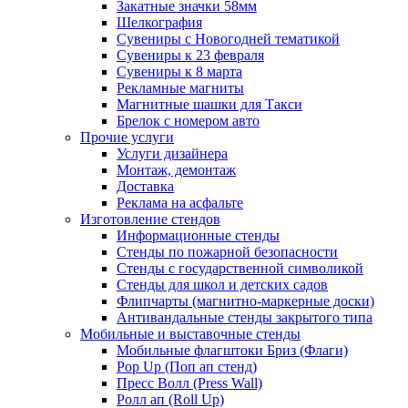
Закатные значки 58мм
Шелкография
Сувениры с Новогодней тематикой
Сувениры к 23 февраля
Сувениры к 8 марта
Рекламные магниты
Магнитные шашки для Такси
Брелок с номером авто
Прочие услуги
Услуги дизайнера
Монтаж, демонтаж
Доставка
Реклама на асфальте
Изготовление стендов
Информационные стенды
Стенды по пожарной безопасности
Стенды с государственной символикой
Стенды для школ и детских садов
Флипчарты (магнитно-маркерные доски)
Антивандальные стенды закрытого типа
Мобильные и выставочные стенды
Мобильные флагштоки Бриз (Флаги)
Pop Up (Поп ап стенд)
Пресс Волл (Press Wall)
Ролл ап (Roll Up)