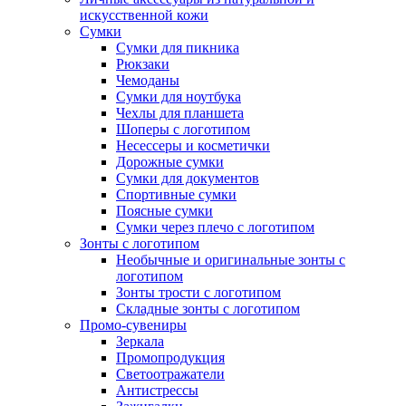
искусственной кожи
Сумки
Сумки для пикника
Рюкзаки
Чемоданы
Сумки для ноутбука
Чехлы для планшета
Шоперы с логотипом
Несессеры и косметички
Дорожные сумки
Сумки для документов
Спортивные сумки
Поясные сумки
Сумки через плечо с логотипом
Зонты с логотипом
Необычные и оригинальные зонты с
логотипом
Зонты трости с логотипом
Складные зонты с логотипом
Промо-сувениры
Зеркала
Промопродукция
Светоотражатели
Антистрессы