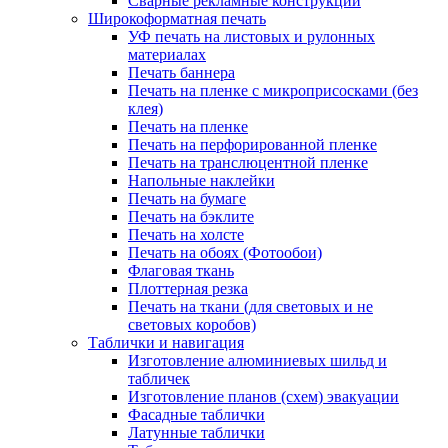
Сварные рекламные конструкции
Широкоформатная печать
УФ печать на листовых и рулонных
материалах
Печать баннера
Печать на пленке с микроприсосками (без
клея)
Печать на пленке
Печать на перфорированной пленке
Печать на транслюцентной пленке
Напольные наклейки
Печать на бумаге
Печать на бэклите
Печать на холсте
Печать на обоях (Фотообои)
Флаговая ткань
Плоттерная резка
Печать на ткани (для световых и не
световых коробов)
Таблички и навигация
Изготовление алюминиевых шильд и
табличек
Изготовление планов (схем) эвакуации
Фасадные таблички
Латунные таблички