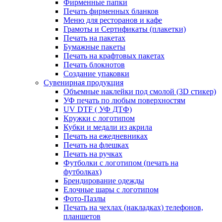
Фирменные папки
Печать фирменных бланков
Меню для ресторанов и кафе
Грамоты и Сертификаты (плакетки)
Печать на пакетах
Бумажные пакеты
Печать на крафтовых пакетах
Печать блокнотов
Создание упаковки
Сувенирная продукция
Объемные наклейки под смолой (3D стикер)
УФ печать по любым поверхностям
UV DTF ( УФ ДТФ)
Кружки с логотипом
Кубки и медали из акрила
Печать на ежедневниках
Печать на флешках
Печать на ручках
Футболки с логотипом (печать на
футболках)
Брендирование одежды
Елочные шары с логотипом
Фото-Пазлы
Печать на чехлах (накладках) телефонов,
планшетов