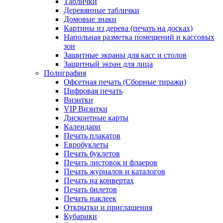
Таблички
Деревянные таблички
Домовые знаки
Картины из дерева (печать на досках)
Напольная разметка помещений и кассовых
зон
Защитные экраны для касс и столов
Защитный экран для лица
Полиграфия
Офсетная печать (Сборные тиражи)
Цифровая печать
Визитки
VIP Визитки
Дисконтные карты
Календари
Печать плакатов
Евробуклеты
Печать буклетов
Печать листовок и флаеров
Печать журналов и каталогов
Печать на конвертах
Печать билетов
Печать наклеек
Открытки и приглашения
Кубарики