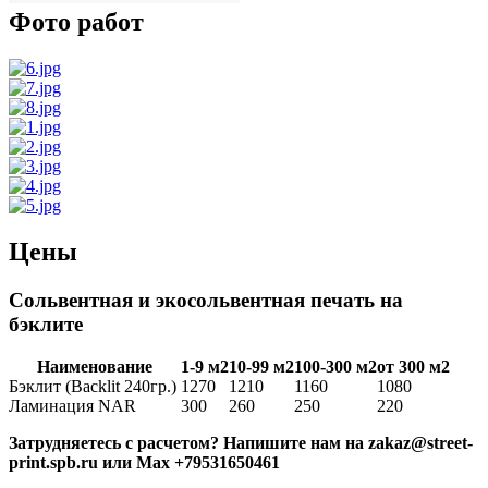
Фото работ
Цены
Сольвентная и экосольвентная печать на
бэклите
Наименование
1-9 м2
10-99 м2
100-300 м2
от 300 м2
Бэклит (Backlit 240гр.)
1270
1210
1160
1080
Ламинация NAR
300
260
250
220
Затрудняетесь с расчетом? Напишите нам на zakaz@street-
print.spb.ru или Max +79531650461