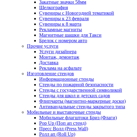
Закатные значки 58мм
Шелкография
Сувениры с Новогодней тематикой
Сувениры к 23 февраля
Сувениры к 8 марта
Рекламные магниты
Магнитные шашки для Такси
Брелок с номером авто
Прочие услуги
Услуги дизайнера
Монтаж, демонтаж
Доставка
Реклама на асфальте
Изготовление стендов
Информационные стенды
Стенды по пожарной безопасности
Стенды с государственной символикой
Стенды для школ и детских садов
Флипчарты (магнитно-маркерные доски)
Антивандальные стенды закрытого типа
Мобильные и выставочные стенды
Мобильные флагштоки Бриз (Флаги)
Pop Up (Поп ап стенд)
Пресс Волл (Press Wall)
Ролл ап (Roll Up)