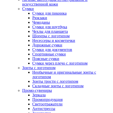
искусственной кожи
Сумки
Сумки для пикника
Рюкзаки
Чемоданы
Сумки для ноутбука
Чехлы для планшета
Шоперы с логотипом
Несессеры и косметички
Дорожные сумки
Сумки для документов
Спортивные сумки
Поясные сумки
Сумки через плечо с логотипом
Зонты с логотипом
Необычные и оригинальные зонты с
логотипом
Зонты трости с логотипом
Складные зонты с логотипом
Промо-сувениры
Зеркала
Промопродукция
Светоотражатели
Антистрессы