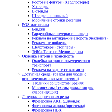
Ростовые фигуры (Хардпостеры)
X-стенды
L-стенды
Штендер напольный
Мобильные стойки ресепшн
POS материалы
Бейджи
Гардеробные номерки и шильды
Реклама на антикражные ворота (чекпоинт)
Рекламные воблеры
Шелфтокеры (стопперы)
Тейбл-Тенты и Менюхолдеры
Оклейка витрин и транспорта
Оклейка витрин и коммерческого
транспорта
Реклама на заднее стекло авто
Доступная среда (товары для людей с
ограниченными возможностями)
Таблички со шрифтом Брайля
Мнемосхемы ( схемы движения для
слабовидящих)
Лазерная и фрезерная резка
Фрезеровка АКП (Дибонда)
Фрезеровка акрила (оргстекла)
Фрезеровка ПВХ