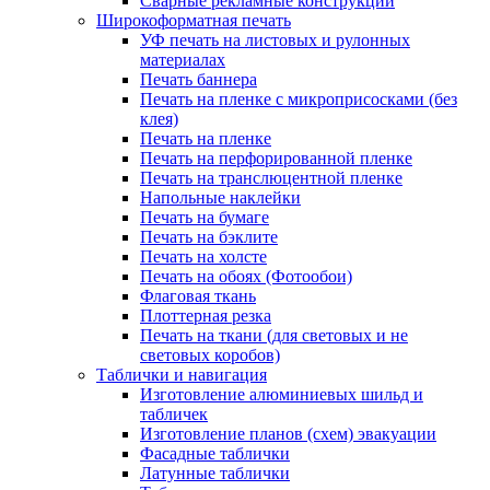
Сварные рекламные конструкции
Широкоформатная печать
УФ печать на листовых и рулонных
материалах
Печать баннера
Печать на пленке с микроприсосками (без
клея)
Печать на пленке
Печать на перфорированной пленке
Печать на транслюцентной пленке
Напольные наклейки
Печать на бумаге
Печать на бэклите
Печать на холсте
Печать на обоях (Фотообои)
Флаговая ткань
Плоттерная резка
Печать на ткани (для световых и не
световых коробов)
Таблички и навигация
Изготовление алюминиевых шильд и
табличек
Изготовление планов (схем) эвакуации
Фасадные таблички
Латунные таблички