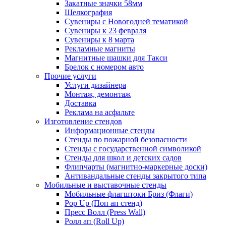
Закатные значки 58мм
Шелкография
Сувениры с Новогодней тематикой
Сувениры к 23 февраля
Сувениры к 8 марта
Рекламные магниты
Магнитные шашки для Такси
Брелок с номером авто
Прочие услуги
Услуги дизайнера
Монтаж, демонтаж
Доставка
Реклама на асфальте
Изготовление стендов
Информационные стенды
Стенды по пожарной безопасности
Стенды с государственной символикой
Стенды для школ и детских садов
Флипчарты (магнитно-маркерные доски)
Антивандальные стенды закрытого типа
Мобильные и выставочные стенды
Мобильные флагштоки Бриз (Флаги)
Pop Up (Поп ап стенд)
Пресс Волл (Press Wall)
Ролл ап (Roll Up)