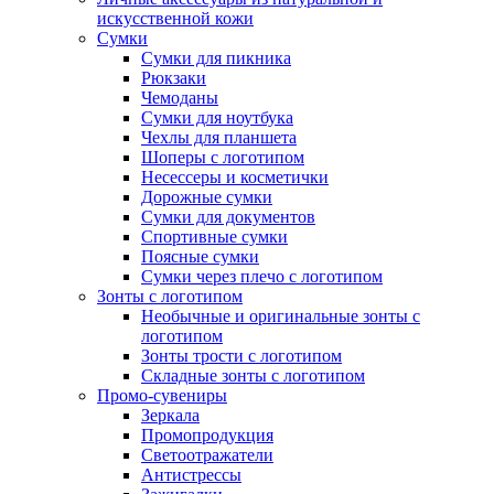
искусственной кожи
Сумки
Сумки для пикника
Рюкзаки
Чемоданы
Сумки для ноутбука
Чехлы для планшета
Шоперы с логотипом
Несессеры и косметички
Дорожные сумки
Сумки для документов
Спортивные сумки
Поясные сумки
Сумки через плечо с логотипом
Зонты с логотипом
Необычные и оригинальные зонты с
логотипом
Зонты трости с логотипом
Складные зонты с логотипом
Промо-сувениры
Зеркала
Промопродукция
Светоотражатели
Антистрессы