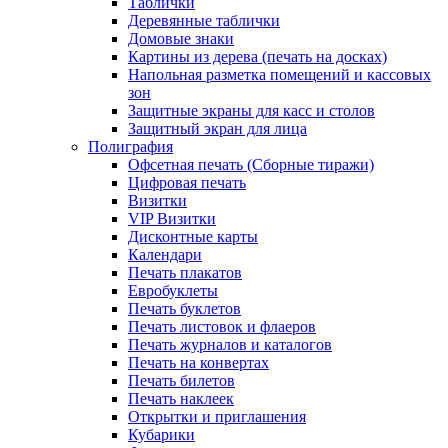
Таблички
Деревянные таблички
Домовые знаки
Картины из дерева (печать на досках)
Напольная разметка помещений и кассовых
зон
Защитные экраны для касс и столов
Защитный экран для лица
Полиграфия
Офсетная печать (Сборные тиражи)
Цифровая печать
Визитки
VIP Визитки
Дисконтные карты
Календари
Печать плакатов
Евробуклеты
Печать буклетов
Печать листовок и флаеров
Печать журналов и каталогов
Печать на конвертах
Печать билетов
Печать наклеек
Открытки и приглашения
Кубарики