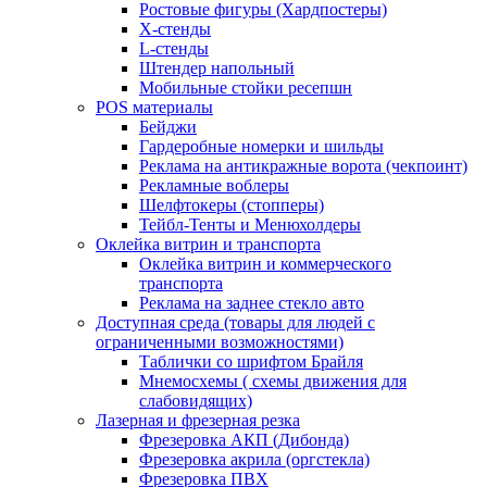
Ростовые фигуры (Хардпостеры)
X-стенды
L-стенды
Штендер напольный
Мобильные стойки ресепшн
POS материалы
Бейджи
Гардеробные номерки и шильды
Реклама на антикражные ворота (чекпоинт)
Рекламные воблеры
Шелфтокеры (стопперы)
Тейбл-Тенты и Менюхолдеры
Оклейка витрин и транспорта
Оклейка витрин и коммерческого
транспорта
Реклама на заднее стекло авто
Доступная среда (товары для людей с
ограниченными возможностями)
Таблички со шрифтом Брайля
Мнемосхемы ( схемы движения для
слабовидящих)
Лазерная и фрезерная резка
Фрезеровка АКП (Дибонда)
Фрезеровка акрила (оргстекла)
Фрезеровка ПВХ