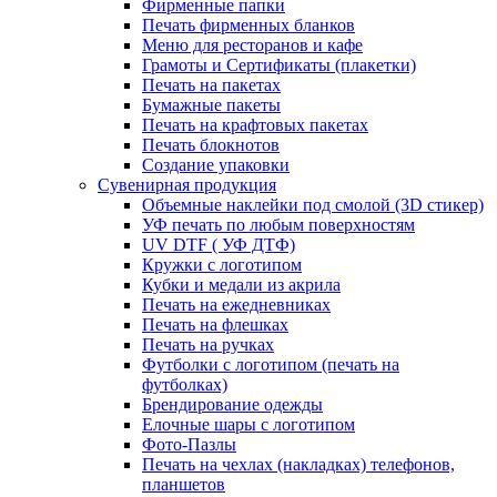
Фирменные папки
Печать фирменных бланков
Меню для ресторанов и кафе
Грамоты и Сертификаты (плакетки)
Печать на пакетах
Бумажные пакеты
Печать на крафтовых пакетах
Печать блокнотов
Создание упаковки
Сувенирная продукция
Объемные наклейки под смолой (3D стикер)
УФ печать по любым поверхностям
UV DTF ( УФ ДТФ)
Кружки с логотипом
Кубки и медали из акрила
Печать на ежедневниках
Печать на флешках
Печать на ручках
Футболки с логотипом (печать на
футболках)
Брендирование одежды
Елочные шары с логотипом
Фото-Пазлы
Печать на чехлах (накладках) телефонов,
планшетов