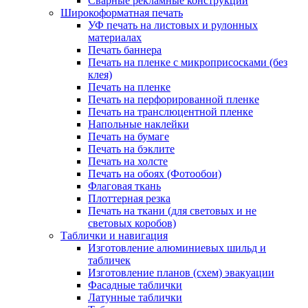
Сварные рекламные конструкции
Широкоформатная печать
УФ печать на листовых и рулонных
материалах
Печать баннера
Печать на пленке с микроприсосками (без
клея)
Печать на пленке
Печать на перфорированной пленке
Печать на транслюцентной пленке
Напольные наклейки
Печать на бумаге
Печать на бэклите
Печать на холсте
Печать на обоях (Фотообои)
Флаговая ткань
Плоттерная резка
Печать на ткани (для световых и не
световых коробов)
Таблички и навигация
Изготовление алюминиевых шильд и
табличек
Изготовление планов (схем) эвакуации
Фасадные таблички
Латунные таблички