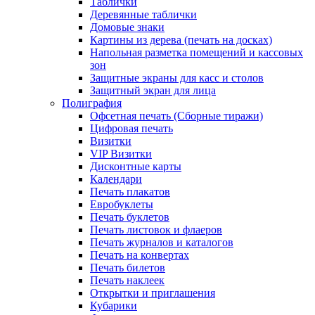
Таблички
Деревянные таблички
Домовые знаки
Картины из дерева (печать на досках)
Напольная разметка помещений и кассовых
зон
Защитные экраны для касс и столов
Защитный экран для лица
Полиграфия
Офсетная печать (Сборные тиражи)
Цифровая печать
Визитки
VIP Визитки
Дисконтные карты
Календари
Печать плакатов
Евробуклеты
Печать буклетов
Печать листовок и флаеров
Печать журналов и каталогов
Печать на конвертах
Печать билетов
Печать наклеек
Открытки и приглашения
Кубарики