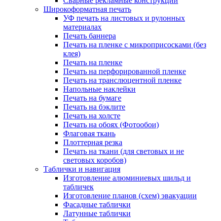
Сварные рекламные конструкции
Широкоформатная печать
УФ печать на листовых и рулонных
материалах
Печать баннера
Печать на пленке с микроприсосками (без
клея)
Печать на пленке
Печать на перфорированной пленке
Печать на транслюцентной пленке
Напольные наклейки
Печать на бумаге
Печать на бэклите
Печать на холсте
Печать на обоях (Фотообои)
Флаговая ткань
Плоттерная резка
Печать на ткани (для световых и не
световых коробов)
Таблички и навигация
Изготовление алюминиевых шильд и
табличек
Изготовление планов (схем) эвакуации
Фасадные таблички
Латунные таблички