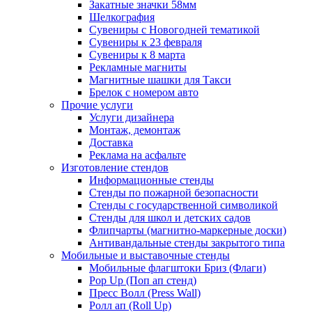
Закатные значки 58мм
Шелкография
Сувениры с Новогодней тематикой
Сувениры к 23 февраля
Сувениры к 8 марта
Рекламные магниты
Магнитные шашки для Такси
Брелок с номером авто
Прочие услуги
Услуги дизайнера
Монтаж, демонтаж
Доставка
Реклама на асфальте
Изготовление стендов
Информационные стенды
Стенды по пожарной безопасности
Стенды с государственной символикой
Стенды для школ и детских садов
Флипчарты (магнитно-маркерные доски)
Антивандальные стенды закрытого типа
Мобильные и выставочные стенды
Мобильные флагштоки Бриз (Флаги)
Pop Up (Поп ап стенд)
Пресс Волл (Press Wall)
Ролл ап (Roll Up)