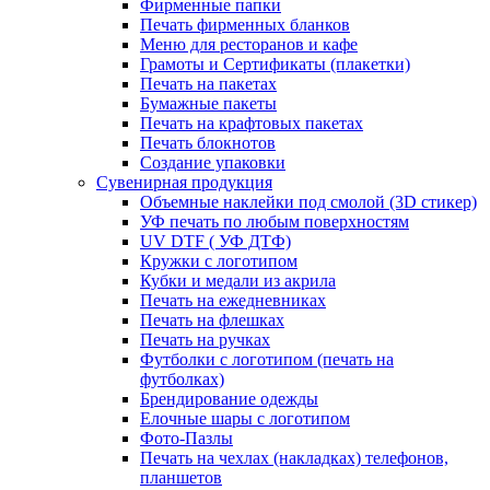
Фирменные папки
Печать фирменных бланков
Меню для ресторанов и кафе
Грамоты и Сертификаты (плакетки)
Печать на пакетах
Бумажные пакеты
Печать на крафтовых пакетах
Печать блокнотов
Создание упаковки
Сувенирная продукция
Объемные наклейки под смолой (3D стикер)
УФ печать по любым поверхностям
UV DTF ( УФ ДТФ)
Кружки с логотипом
Кубки и медали из акрила
Печать на ежедневниках
Печать на флешках
Печать на ручках
Футболки с логотипом (печать на
футболках)
Брендирование одежды
Елочные шары с логотипом
Фото-Пазлы
Печать на чехлах (накладках) телефонов,
планшетов