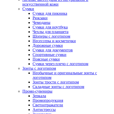
искусственной кожи
Сумки
Сумки для пикника
Рюкзаки
Чемоданы
Сумки для ноутбука
Чехлы для планшета
Шоперы с логотипом
Несессеры и косметички
Дорожные сумки
Сумки для документов
Спортивные сумки
Поясные сумки
Сумки через плечо с логотипом
Зонты с логотипом
Необычные и оригинальные зонты с
логотипом
Зонты трости с логотипом
Складные зонты с логотипом
Промо-сувениры
Зеркала
Промопродукция
Светоотражатели
Антистрессы