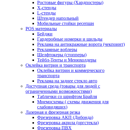
Ростовые фигуры (Хардпостеры)
X-стенды
L-стенды
Штендер напольный
Мобильные стойки ресепшн
POS материалы
Бейджи
Гардеробные номерки и шильды
Реклама на антикражные ворота (чекпоинт)
Рекламные воблеры
Шелфтокеры (стопперы)
Тейбл-Тенты и Менюхолдеры
Оклейка витрин и транспорта
Оклейка витрин и коммерческого
транспорта
Реклама на заднее стекло авто
Доступная среда (товары для людей с
ограниченными возможностями)
Таблички со шрифтом Брайля
Мнемосхемы ( схемы движения для
слабовидящих)
Лазерная и фрезерная резка
Фрезеровка АКП (Дибонда)
Фрезеровка акрила (оргстекла)
Фрезеровка ПВХ