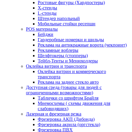
Ростовые фигуры (Хардпостеры)
X-стенды
L-стенды
Штендер напольный
Мобильные стойки ресепшн
POS материалы
Бейджи
Гардеробные номерки и шильды
Реклама на антикражные ворота (чекпоинт)
Рекламные воблеры
Шелфтокеры (стопперы)
Тейбл-Тенты и Менюхолдеры
Оклейка витрин и транспорта
Оклейка витрин и коммерческого
транспорта
Реклама на заднее стекло авто
Доступная среда (товары для людей с
ограниченными возможностями)
Таблички со шрифтом Брайля
Мнемосхемы ( схемы движения для
слабовидящих)
Лазерная и фрезерная резка
Фрезеровка АКП (Дибонда)
Фрезеровка акрила (оргстекла)
Фрезеровка ПВХ