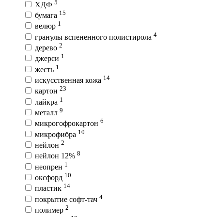
5
ХДФ
15
бумага
1
велюр
4
гранулы вспененного полистирола
2
дерево
1
джерси
1
жесть
14
искусственная кожа
23
картон
1
лайкра
9
металл
6
микрогофрокартон
10
микрофибра
2
нейлон
8
нейлон 12%
1
неопрен
10
оксфорд
14
пластик
4
покрытие софт-тач
2
полимер