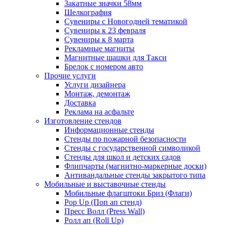
Закатные значки 58мм
Шелкография
Сувениры с Новогодней тематикой
Сувениры к 23 февраля
Сувениры к 8 марта
Рекламные магниты
Магнитные шашки для Такси
Брелок с номером авто
Прочие услуги
Услуги дизайнера
Монтаж, демонтаж
Доставка
Реклама на асфальте
Изготовление стендов
Информационные стенды
Стенды по пожарной безопасности
Стенды с государственной символикой
Стенды для школ и детских садов
Флипчарты (магнитно-маркерные доски)
Антивандальные стенды закрытого типа
Мобильные и выставочные стенды
Мобильные флагштоки Бриз (Флаги)
Pop Up (Поп ап стенд)
Пресс Волл (Press Wall)
Ролл ап (Roll Up)