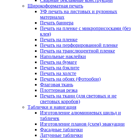
Сварные рекламные конструкции
Широкоформатная печать
УФ печать на листовых и рулонных
материалах
Печать баннера
Печать на пленке с микроприсосками (без
клея)
Печать на пленке
Печать на перфорированной пленке
Печать на транслюцентной пленке
Напольные наклейки
Печать на бумаге
Печать на бэклите
Печать на холсте
Печать на обоях (Фотообои)
Флаговая ткань
Плоттерная резка
Печать на ткани (для световых и не
световых коробов)
Таблички и навигация
Изготовление алюминиевых шильд и
табличек
Изготовление планов (схем) эвакуации
Фасадные таблички
Латунные таблички