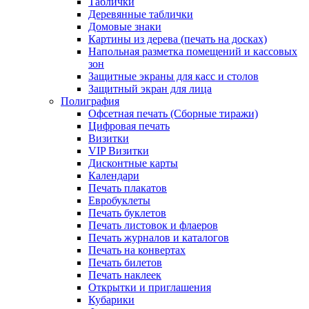
Таблички
Деревянные таблички
Домовые знаки
Картины из дерева (печать на досках)
Напольная разметка помещений и кассовых
зон
Защитные экраны для касс и столов
Защитный экран для лица
Полиграфия
Офсетная печать (Сборные тиражи)
Цифровая печать
Визитки
VIP Визитки
Дисконтные карты
Календари
Печать плакатов
Евробуклеты
Печать буклетов
Печать листовок и флаеров
Печать журналов и каталогов
Печать на конвертах
Печать билетов
Печать наклеек
Открытки и приглашения
Кубарики