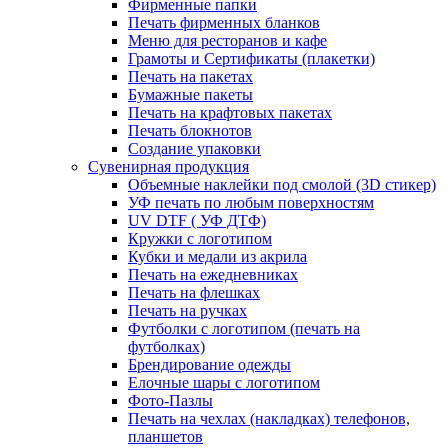
Фирменные папки
Печать фирменных бланков
Меню для ресторанов и кафе
Грамоты и Сертификаты (плакетки)
Печать на пакетах
Бумажные пакеты
Печать на крафтовых пакетах
Печать блокнотов
Создание упаковки
Сувенирная продукция
Объемные наклейки под смолой (3D стикер)
УФ печать по любым поверхностям
UV DTF ( УФ ДТФ)
Кружки с логотипом
Кубки и медали из акрила
Печать на ежедневниках
Печать на флешках
Печать на ручках
Футболки с логотипом (печать на
футболках)
Брендирование одежды
Елочные шары с логотипом
Фото-Пазлы
Печать на чехлах (накладках) телефонов,
планшетов