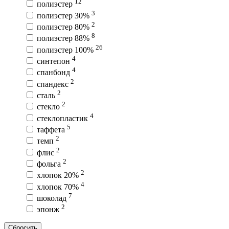
12
полиэстер
3
полиэстер 30%
2
полиэстер 80%
8
полиэстер 88%
26
полиэстер 100%
4
синтепон
4
спанбонд
2
спандекс
2
сталь
2
стекло
4
стеклопластик
5
таффета
2
темп
2
флис
2
фольга
2
хлопок 20%
4
хлопок 70%
7
шоколад
2
эпонж
Сбросить