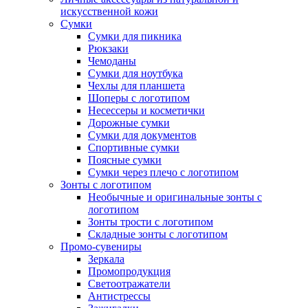
искусственной кожи
Сумки
Сумки для пикника
Рюкзаки
Чемоданы
Сумки для ноутбука
Чехлы для планшета
Шоперы с логотипом
Несессеры и косметички
Дорожные сумки
Сумки для документов
Спортивные сумки
Поясные сумки
Сумки через плечо с логотипом
Зонты с логотипом
Необычные и оригинальные зонты с
логотипом
Зонты трости с логотипом
Складные зонты с логотипом
Промо-сувениры
Зеркала
Промопродукция
Светоотражатели
Антистрессы