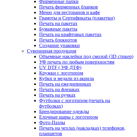
Фирменные папки
Печать фирменных бланков
Меню для ресторанов и кафе
Грамоты и Сертификаты (плакетки)
Печать на пакетах
Бумажные пакеты
Печать на крафтовых пакетах
Печать блокнотов
Создание упаковки
Сувенирная продукция
Объемные наклейки под смолой (3D стикер)
УФ печать по любым поверхностям
UV DTF ( УФ ДТФ)
Кружки с логотипом
Кубки и медали из акрила
Печать на ежедневниках
Печать на флешках
Печать на ручках
Футболки с логотипом (печать на
футболках)
Брендирование одежды
Елочные шары с логотипом
Фото-Пазлы
Печать на чехлах (накладках) телефонов,
планшетов