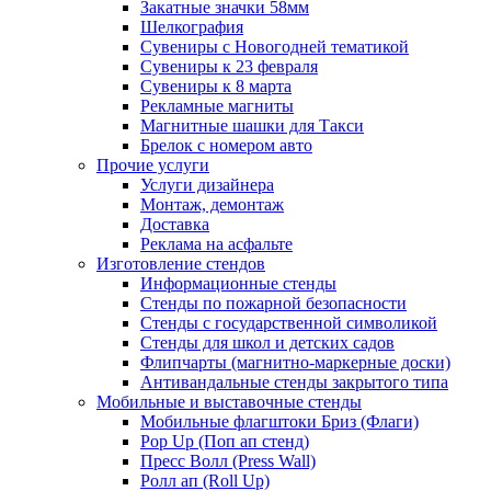
Закатные значки 58мм
Шелкография
Сувениры с Новогодней тематикой
Сувениры к 23 февраля
Сувениры к 8 марта
Рекламные магниты
Магнитные шашки для Такси
Брелок с номером авто
Прочие услуги
Услуги дизайнера
Монтаж, демонтаж
Доставка
Реклама на асфальте
Изготовление стендов
Информационные стенды
Стенды по пожарной безопасности
Стенды с государственной символикой
Стенды для школ и детских садов
Флипчарты (магнитно-маркерные доски)
Антивандальные стенды закрытого типа
Мобильные и выставочные стенды
Мобильные флагштоки Бриз (Флаги)
Pop Up (Поп ап стенд)
Пресс Волл (Press Wall)
Ролл ап (Roll Up)