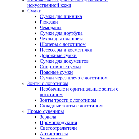
искусственной кожи
Сумки
Сумки для пикника
Рюкзаки
Чемоданы
Сумки для ноутбука
Чехлы для планшета
Шоперы с логотипом
Несессеры и косметички
Дорожные сумки
Сумки для документов
Спортивные сумки
Поясные сумки
Сумки через плечо с логотипом
Зонты с логотипом
Необычные и оригинальные зонты с
логотипом
Зонты трости с логотипом
Складные зонты с логотипом
Промо-сувениры
Зеркала
Промопродукция
Светоотражатели
Антистрессы