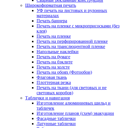
Сварные рекламные конструкции
Широкоформатная печать
УФ печать на листовых и рулонных
материалах
Печать баннера
Печать на пленке с микроприсосками (без
клея)
Печать на пленке
Печать на перфорированной пленке
Печать на транслюцентной пленке
Напольные наклейки
Печать на бумаге
Печать на бэклите
Печать на холсте
Печать на обоях (Фотообои)
Флаговая ткань
Плоттерная резка
Печать на ткани (для световых и не
световых коробов)
Таблички и навигация
Изготовление алюминиевых шильд и
табличек
Изготовление планов (схем) эвакуации
Фасадные таблички
Латунные таблички