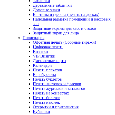
Таблички
Деревянные таблички
Домовые знаки
Картины из дерева (печать на досках)
Напольная разметка помещений и кассовых
зон
Защитные экраны для касс и столов
Защитный экран для лица
Полиграфия
Офсетная печать (Сборные тиражи)
Цифровая печать
Визитки
VIP Визитки
Дисконтные карты
Календари
Печать плакатов
Евробуклеты
Печать буклетов
Печать листовок и флаеров
Печать журналов и каталогов
Печать на конвертах
Печать билетов
Печать наклеек
Открытки и приглашения
Кубарики