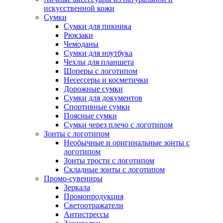
искусственной кожи
Сумки
Сумки для пикника
Рюкзаки
Чемоданы
Сумки для ноутбука
Чехлы для планшета
Шоперы с логотипом
Несессеры и косметички
Дорожные сумки
Сумки для документов
Спортивные сумки
Поясные сумки
Сумки через плечо с логотипом
Зонты с логотипом
Необычные и оригинальные зонты с
логотипом
Зонты трости с логотипом
Складные зонты с логотипом
Промо-сувениры
Зеркала
Промопродукция
Светоотражатели
Антистрессы