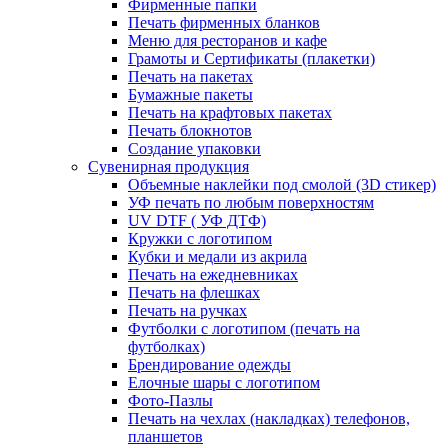
Фирменные папки
Печать фирменных бланков
Меню для ресторанов и кафе
Грамоты и Сертификаты (плакетки)
Печать на пакетах
Бумажные пакеты
Печать на крафтовых пакетах
Печать блокнотов
Создание упаковки
Сувенирная продукция
Объемные наклейки под смолой (3D стикер)
УФ печать по любым поверхностям
UV DTF ( УФ ДТФ)
Кружки с логотипом
Кубки и медали из акрила
Печать на ежедневниках
Печать на флешках
Печать на ручках
Футболки с логотипом (печать на
футболках)
Брендирование одежды
Елочные шары с логотипом
Фото-Пазлы
Печать на чехлах (накладках) телефонов,
планшетов