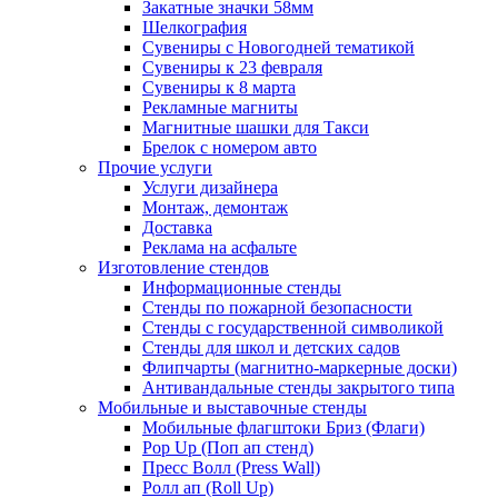
Закатные значки 58мм
Шелкография
Сувениры с Новогодней тематикой
Сувениры к 23 февраля
Сувениры к 8 марта
Рекламные магниты
Магнитные шашки для Такси
Брелок с номером авто
Прочие услуги
Услуги дизайнера
Монтаж, демонтаж
Доставка
Реклама на асфальте
Изготовление стендов
Информационные стенды
Стенды по пожарной безопасности
Стенды с государственной символикой
Стенды для школ и детских садов
Флипчарты (магнитно-маркерные доски)
Антивандальные стенды закрытого типа
Мобильные и выставочные стенды
Мобильные флагштоки Бриз (Флаги)
Pop Up (Поп ап стенд)
Пресс Волл (Press Wall)
Ролл ап (Roll Up)