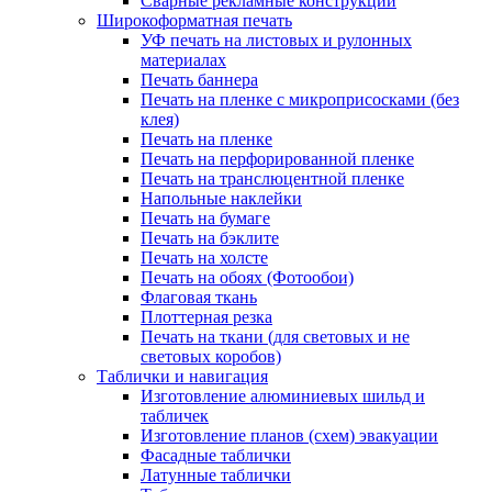
Сварные рекламные конструкции
Широкоформатная печать
УФ печать на листовых и рулонных
материалах
Печать баннера
Печать на пленке с микроприсосками (без
клея)
Печать на пленке
Печать на перфорированной пленке
Печать на транслюцентной пленке
Напольные наклейки
Печать на бумаге
Печать на бэклите
Печать на холсте
Печать на обоях (Фотообои)
Флаговая ткань
Плоттерная резка
Печать на ткани (для световых и не
световых коробов)
Таблички и навигация
Изготовление алюминиевых шильд и
табличек
Изготовление планов (схем) эвакуации
Фасадные таблички
Латунные таблички