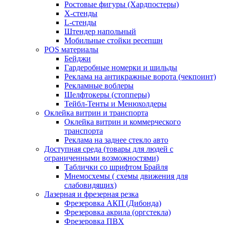
Ростовые фигуры (Хардпостеры)
X-стенды
L-стенды
Штендер напольный
Мобильные стойки ресепшн
POS материалы
Бейджи
Гардеробные номерки и шильды
Реклама на антикражные ворота (чекпоинт)
Рекламные воблеры
Шелфтокеры (стопперы)
Тейбл-Тенты и Менюхолдеры
Оклейка витрин и транспорта
Оклейка витрин и коммерческого
транспорта
Реклама на заднее стекло авто
Доступная среда (товары для людей с
ограниченными возможностями)
Таблички со шрифтом Брайля
Мнемосхемы ( схемы движения для
слабовидящих)
Лазерная и фрезерная резка
Фрезеровка АКП (Дибонда)
Фрезеровка акрила (оргстекла)
Фрезеровка ПВХ