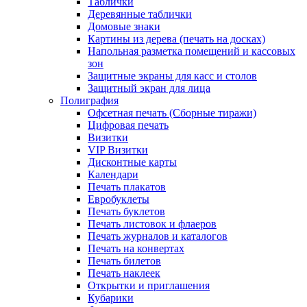
Таблички
Деревянные таблички
Домовые знаки
Картины из дерева (печать на досках)
Напольная разметка помещений и кассовых
зон
Защитные экраны для касс и столов
Защитный экран для лица
Полиграфия
Офсетная печать (Сборные тиражи)
Цифровая печать
Визитки
VIP Визитки
Дисконтные карты
Календари
Печать плакатов
Евробуклеты
Печать буклетов
Печать листовок и флаеров
Печать журналов и каталогов
Печать на конвертах
Печать билетов
Печать наклеек
Открытки и приглашения
Кубарики