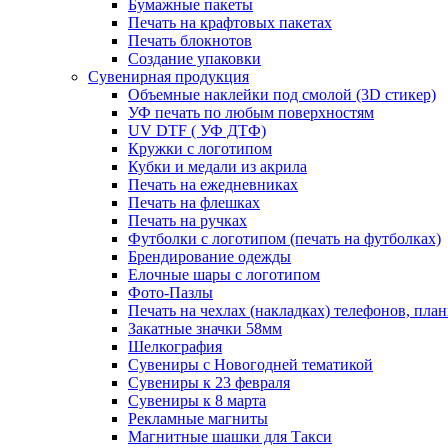
Бумажные пакеты
Печать на крафтовых пакетах
Печать блокнотов
Создание упаковки
Сувенирная продукция
Объемные наклейки под смолой (3D стикер)
УФ печать по любым поверхностям
UV DTF ( УФ ДТФ)
Кружки с логотипом
Кубки и медали из акрила
Печать на ежедневниках
Печать на флешках
Печать на ручках
Футболки с логотипом (печать на футболках)
Брендирование одежды
Елочные шары с логотипом
Фото-Пазлы
Печать на чехлах (накладках) телефонов, пла
Закатные значки 58мм
Шелкография
Сувениры с Новогодней тематикой
Сувениры к 23 февраля
Сувениры к 8 марта
Рекламные магниты
Магнитные шашки для Такси