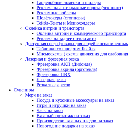
Гардеробные номерки и шильды
Реклама на антикражные ворота (чекпоинт)
Рекламные воблеры
Шелфтокеры (стопперы)
Тейбл-Тенты и Менюхолдеры
Оклейка витрин и транспорта
Оклейка витрин и коммерческого транспорта
Реклама на заднее стекло авто
Доступная среда (товары для людей с ограниченны
Таблички со шрифтом Брайля
Мнемосхемы ( схемы движения для слабовид
Лазерная и фрезерная резка
Фрезеровка АКП (Дибонда)
Фрезеровка акрила (оргстекла)
Фрезеровка ПВХ
Лазерная резка
Резка трафаретов
Сувениры
Мерч на заказ
Посуда и кухонные аксессуары на заказ
Игры и игрушки на заказ
Часы на заказ
Вязаный трикотаж на заказ
Производство вязаных пледов на заказ
Новогодние подарки на заказ