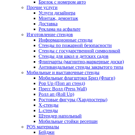
Брелок с номером авто
Прочие услуги
Услуги дизайнера
Монтаж, демонтаж
Доставка
Реклама на асфальте
Изготовление стендов
Информационные стенды
Стенды по пожарной безопасности
Стенды с государственной символикой
Стенды для школ и детских садов
Флипчарты (магнитно-маркерные доски)
Антивандальные стенды закрытого типа
Мобильные и выставочные стенды
Мобильные флагштоки Бриз (Флаги)
Pop Up (Поп ап стенд)
Пресс Волл (Press Wall)
Ролл ап (Roll Up)
Ростовые фигуры (Хардпостеры)
X-стенды
L-стенды
Штендер напольный
Мобильные стойки ресепшн
POS материалы
Бейджи