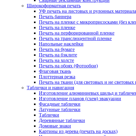
Сварные рекламные конструкции
Широкоформатная печать
УФ печать на листовых и рулонных материал
Печать баннера
Печать на пленке с микроприсосками (без кле
Печать на пленке
Печать на перфорированной пленке
Печать на транслюцентной пленке
Напольные наклейки
Печать на бумаге
Печать на бэклите
Печать на холсте
Печать на обоях (Фотообои)
Флаговая ткань
Плоттерная резка
Печать на ткани (для световых и не световых 
Таблички и навигация
Изготовление алюминиевых шильд и табличе
Изготовление планов (схем) эвакуации
Фасадные таблички
Латунные таблички
Таблички
Деревянные таблички
Домовые знаки
Картины из дерева (печать на досках)