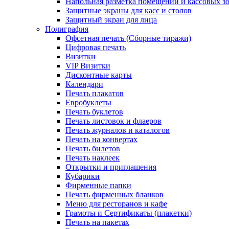
Напольная разметка помещений и кассовых з
Защитные экраны для касс и столов
Защитный экран для лица
Полиграфия
Офсетная печать (Сборные тиражи)
Цифровая печать
Визитки
VIP Визитки
Дисконтные карты
Календари
Печать плакатов
Евробуклеты
Печать буклетов
Печать листовок и флаеров
Печать журналов и каталогов
Печать на конвертах
Печать билетов
Печать наклеек
Открытки и приглашения
Кубарики
Фирменные папки
Печать фирменных бланков
Меню для ресторанов и кафе
Грамоты и Сертификаты (плакетки)
Печать на пакетах