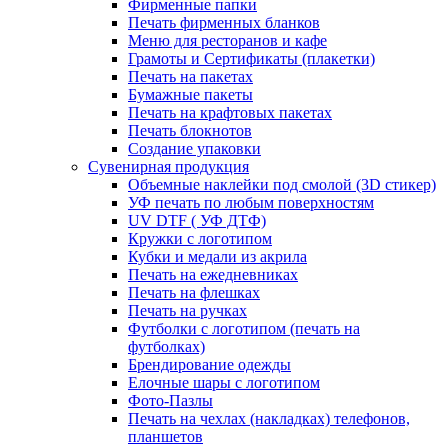
Фирменные папки
Печать фирменных бланков
Меню для ресторанов и кафе
Грамоты и Сертификаты (плакетки)
Печать на пакетах
Бумажные пакеты
Печать на крафтовых пакетах
Печать блокнотов
Создание упаковки
Сувенирная продукция
Объемные наклейки под смолой (3D стикер)
УФ печать по любым поверхностям
UV DTF ( УФ ДТФ)
Кружки с логотипом
Кубки и медали из акрила
Печать на ежедневниках
Печать на флешках
Печать на ручках
Футболки с логотипом (печать на
футболках)
Брендирование одежды
Елочные шары с логотипом
Фото-Пазлы
Печать на чехлах (накладках) телефонов,
планшетов