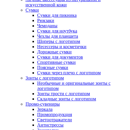
искусственной кожи
Сумки
Сумки для пикника
Рюкзаки
Чемоданы
Сумки для ноутбука
Чехлы для планшета
Шоперы с логотипом
Несессеры и косметички
Дорожные сумки
Сумки для документов
Спортивные сумки
Поясные сумки
Сумки через плечо с логотипом
Зонты с логотипом
Необычные и оригинальные зонты с
логотипом
Зонты трости с логотипом
Складные зонты с логотипом
Промо-сувениры
Зеркала
Промопродукция
Светоотражатели
Антистрессы