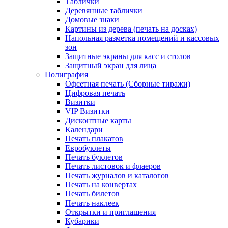
Таблички
Деревянные таблички
Домовые знаки
Картины из дерева (печать на досках)
Напольная разметка помещений и кассовых
зон
Защитные экраны для касс и столов
Защитный экран для лица
Полиграфия
Офсетная печать (Сборные тиражи)
Цифровая печать
Визитки
VIP Визитки
Дисконтные карты
Календари
Печать плакатов
Евробуклеты
Печать буклетов
Печать листовок и флаеров
Печать журналов и каталогов
Печать на конвертах
Печать билетов
Печать наклеек
Открытки и приглашения
Кубарики