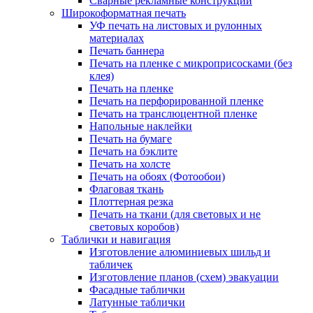
Сварные рекламные конструкции
Широкоформатная печать
УФ печать на листовых и рулонных
материалах
Печать баннера
Печать на пленке с микроприсосками (без
клея)
Печать на пленке
Печать на перфорированной пленке
Печать на транслюцентной пленке
Напольные наклейки
Печать на бумаге
Печать на бэклите
Печать на холсте
Печать на обоях (Фотообои)
Флаговая ткань
Плоттерная резка
Печать на ткани (для световых и не
световых коробов)
Таблички и навигация
Изготовление алюминиевых шильд и
табличек
Изготовление планов (схем) эвакуации
Фасадные таблички
Латунные таблички