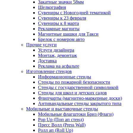
Закатные значки 58мм
Шелкография
Сувениры с Новогодней тематикой
Сувениры к 23 февраля
Сувениры к 8 марта
Рекламные магниты
Магнитные шашки для Такси
Брелок с номером авто
Прочие услуги
Услуги дизайнера
Монтаж, демонтаж
Доставка
Реклама на асфальте
Изготовление стендов
Информационные стенды
Стенды по пожарной безопасности
Стенды с государственной символикой
Стенды для школ и детских садов
Флипчарты (магнитно-маркерные доски)
Антивандальные стенды закрытого типа
Мобильные и выставочные стенды
Мобильные флагштоки Бриз (Флаги)
Pop Up (Поп ап стенд)
Пресс Волл (Press Wall)
Ролл ап (Roll Up)