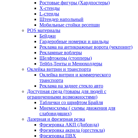
Ростовые фигуры (Хардпостеры)
X-стенды
L-стенды
Штендер напольный
Мобильные стойки ресепшн
POS материалы
Бейджи
Гардеробные номерки и шильды
Реклама на антикражные ворота (чекпоинт)
Рекламные воблеры
Шелфтокеры (стопперы)
Тейбл-Тенты и Менюхолдеры
Оклейка витрин и транспорта
Оклейка витрин и коммерческого
транспорта
Реклама на заднее стекло авто
Доступная среда (товары для людей с
ограниченными возможностями)
Таблички со шрифтом Брайля
Мнемосхемы ( схемы движения для
слабовидящих)
Лазерная и фрезерная резка
Фрезеровка АКП (Дибонда)
Фрезеровка акрила (оргстекла)
Фрезеровка ПВХ