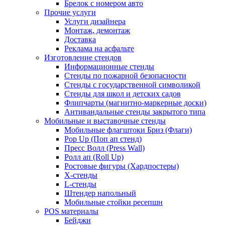
Брелок с номером авто
Прочие услуги
Услуги дизайнера
Монтаж, демонтаж
Доставка
Реклама на асфальте
Изготовление стендов
Информационные стенды
Стенды по пожарной безопасности
Стенды с государственной символикой
Стенды для школ и детских садов
Флипчарты (магнитно-маркерные доски)
Антивандальные стенды закрытого типа
Мобильные и выставочные стенды
Мобильные флагштоки Бриз (Флаги)
Pop Up (Поп ап стенд)
Пресс Волл (Press Wall)
Ролл ап (Roll Up)
Ростовые фигуры (Хардпостеры)
X-стенды
L-стенды
Штендер напольный
Мобильные стойки ресепшн
POS материалы
Бейджи