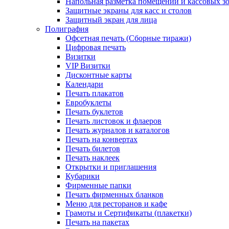
Напольная разметка помещений и кассовых з
Защитные экраны для касс и столов
Защитный экран для лица
Полиграфия
Офсетная печать (Сборные тиражи)
Цифровая печать
Визитки
VIP Визитки
Дисконтные карты
Календари
Печать плакатов
Евробуклеты
Печать буклетов
Печать листовок и флаеров
Печать журналов и каталогов
Печать на конвертах
Печать билетов
Печать наклеек
Открытки и приглашения
Кубарики
Фирменные папки
Печать фирменных бланков
Меню для ресторанов и кафе
Грамоты и Сертификаты (плакетки)
Печать на пакетах