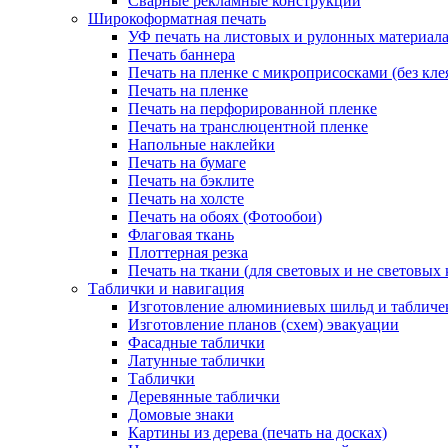
Сварные рекламные конструкции
Широкоформатная печать
УФ печать на листовых и рулонных материал
Печать баннера
Печать на пленке с микроприсосками (без кле
Печать на пленке
Печать на перфорированной пленке
Печать на транслюцентной пленке
Напольные наклейки
Печать на бумаге
Печать на бэклите
Печать на холсте
Печать на обоях (Фотообои)
Флаговая ткань
Плоттерная резка
Печать на ткани (для световых и не световых 
Таблички и навигация
Изготовление алюминиевых шильд и табличе
Изготовление планов (схем) эвакуации
Фасадные таблички
Латунные таблички
Таблички
Деревянные таблички
Домовые знаки
Картины из дерева (печать на досках)