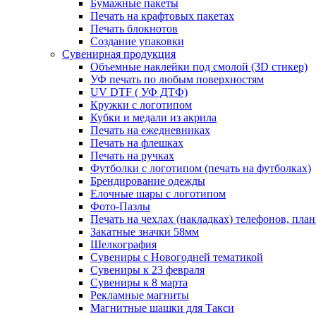
Бумажные пакеты
Печать на крафтовых пакетах
Печать блокнотов
Создание упаковки
Сувенирная продукция
Объемные наклейки под смолой (3D стикер)
УФ печать по любым поверхностям
UV DTF ( УФ ДТФ)
Кружки с логотипом
Кубки и медали из акрила
Печать на ежедневниках
Печать на флешках
Печать на ручках
Футболки с логотипом (печать на футболках)
Брендирование одежды
Елочные шары с логотипом
Фото-Пазлы
Печать на чехлах (накладках) телефонов, пла
Закатные значки 58мм
Шелкография
Сувениры с Новогодней тематикой
Сувениры к 23 февраля
Сувениры к 8 марта
Рекламные магниты
Магнитные шашки для Такси