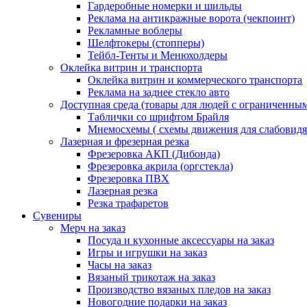
Гардеробные номерки и шильды
Реклама на антикражные ворота (чекпоинт)
Рекламные воблеры
Шелфтокеры (стопперы)
Тейбл-Тенты и Менюхолдеры
Оклейка витрин и транспорта
Оклейка витрин и коммерческого транспорта
Реклама на заднее стекло авто
Доступная среда (товары для людей с ограниченны
Таблички со шрифтом Брайля
Мнемосхемы ( схемы движения для слабовид
Лазерная и фрезерная резка
Фрезеровка АКП (Дибонда)
Фрезеровка акрила (оргстекла)
Фрезеровка ПВХ
Лазерная резка
Резка трафаретов
Сувениры
Мерч на заказ
Посуда и кухонные аксессуары на заказ
Игры и игрушки на заказ
Часы на заказ
Вязаный трикотаж на заказ
Производство вязаных пледов на заказ
Новогодние подарки на заказ