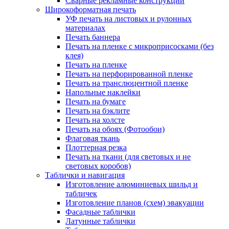
Сварные рекламные конструкции
Широкоформатная печать
УФ печать на листовых и рулонных
материалах
Печать баннера
Печать на пленке с микроприсосками (без
клея)
Печать на пленке
Печать на перфорированной пленке
Печать на транслюцентной пленке
Напольные наклейки
Печать на бумаге
Печать на бэклите
Печать на холсте
Печать на обоях (Фотообои)
Флаговая ткань
Плоттерная резка
Печать на ткани (для световых и не
световых коробов)
Таблички и навигация
Изготовление алюминиевых шильд и
табличек
Изготовление планов (схем) эвакуации
Фасадные таблички
Латунные таблички