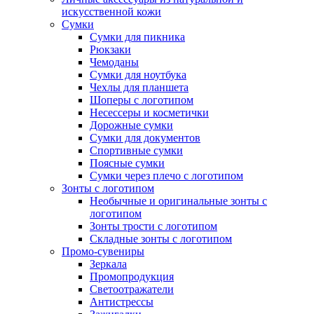
искусственной кожи
Сумки
Сумки для пикника
Рюкзаки
Чемоданы
Сумки для ноутбука
Чехлы для планшета
Шоперы с логотипом
Несессеры и косметички
Дорожные сумки
Сумки для документов
Спортивные сумки
Поясные сумки
Сумки через плечо с логотипом
Зонты с логотипом
Необычные и оригинальные зонты с
логотипом
Зонты трости с логотипом
Складные зонты с логотипом
Промо-сувениры
Зеркала
Промопродукция
Светоотражатели
Антистрессы