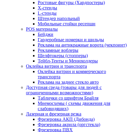
Ростовые фигуры (Хардпостеры)
X-стенды
L-стенды
Штендер напольный
Мобильные стойки ресепшн
POS материалы
Бейджи
Гардеробные номерки и шильды
Реклама на антикражные ворота (чекпоинт)
Рекламные воблеры
Шелфтокеры (стопперы)
Тейбл-Тенты и Менюхолдеры
Оклейка витрин и транспорта
Оклейка витрин и коммерческого
транспорта
Реклама на заднее стекло авто
Доступная среда (товары для людей с
ограниченными возможностями)
Таблички со шрифтом Брайля
Мнемосхемы ( схемы движения для
слабовидящих)
Лазерная и фрезерная резка
Фрезеровка АКП (Дибонда)
Фрезеровка акрила (оргстекла)
Фрезеровка ПВХ