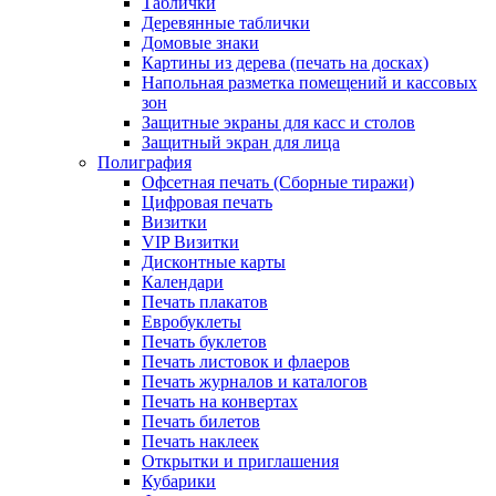
Таблички
Деревянные таблички
Домовые знаки
Картины из дерева (печать на досках)
Напольная разметка помещений и кассовых
зон
Защитные экраны для касс и столов
Защитный экран для лица
Полиграфия
Офсетная печать (Сборные тиражи)
Цифровая печать
Визитки
VIP Визитки
Дисконтные карты
Календари
Печать плакатов
Евробуклеты
Печать буклетов
Печать листовок и флаеров
Печать журналов и каталогов
Печать на конвертах
Печать билетов
Печать наклеек
Открытки и приглашения
Кубарики