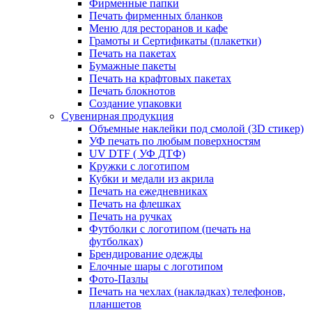
Фирменные папки
Печать фирменных бланков
Меню для ресторанов и кафе
Грамоты и Сертификаты (плакетки)
Печать на пакетах
Бумажные пакеты
Печать на крафтовых пакетах
Печать блокнотов
Создание упаковки
Сувенирная продукция
Объемные наклейки под смолой (3D стикер)
УФ печать по любым поверхностям
UV DTF ( УФ ДТФ)
Кружки с логотипом
Кубки и медали из акрила
Печать на ежедневниках
Печать на флешках
Печать на ручках
Футболки с логотипом (печать на
футболках)
Брендирование одежды
Елочные шары с логотипом
Фото-Пазлы
Печать на чехлах (накладках) телефонов,
планшетов