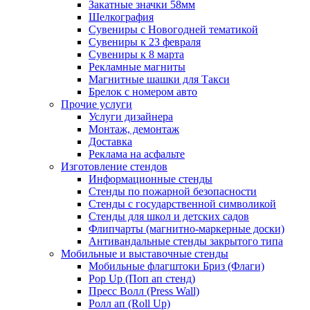
Закатные значки 58мм
Шелкография
Сувениры с Новогодней тематикой
Сувениры к 23 февраля
Сувениры к 8 марта
Рекламные магниты
Магнитные шашки для Такси
Брелок с номером авто
Прочие услуги
Услуги дизайнера
Монтаж, демонтаж
Доставка
Реклама на асфальте
Изготовление стендов
Информационные стенды
Стенды по пожарной безопасности
Стенды с государственной символикой
Стенды для школ и детских садов
Флипчарты (магнитно-маркерные доски)
Антивандальные стенды закрытого типа
Мобильные и выставочные стенды
Мобильные флагштоки Бриз (Флаги)
Pop Up (Поп ап стенд)
Пресс Волл (Press Wall)
Ролл ап (Roll Up)