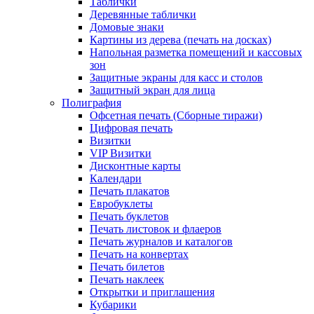
Таблички
Деревянные таблички
Домовые знаки
Картины из дерева (печать на досках)
Напольная разметка помещений и кассовых
зон
Защитные экраны для касс и столов
Защитный экран для лица
Полиграфия
Офсетная печать (Сборные тиражи)
Цифровая печать
Визитки
VIP Визитки
Дисконтные карты
Календари
Печать плакатов
Евробуклеты
Печать буклетов
Печать листовок и флаеров
Печать журналов и каталогов
Печать на конвертах
Печать билетов
Печать наклеек
Открытки и приглашения
Кубарики