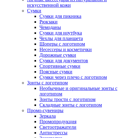
искусственной кожи
Сумки
Сумки для пикника
Рюкзаки
Чемоданы
Сумки для ноутбука
Чехлы для планшета
Шоперы с логотипом
Несессеры и косметички
Дорожные сумки
Сумки для документов
Спортивные сумки
Поясные сумки
Сумки через плечо с логотипом
Зонты с логотипом
Необычные и оригинальные зонты с
логотипом
Зонты трости с логотипом
Складные зонты с логотипом
Промо-сувениры
Зеркала
Промопродукция
Светоотражатели
Антистрессы