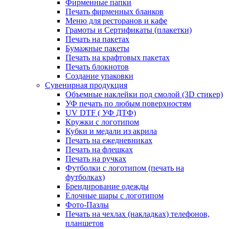
Фирменные папки
Печать фирменных бланков
Меню для ресторанов и кафе
Грамоты и Сертификаты (плакетки)
Печать на пакетах
Бумажные пакеты
Печать на крафтовых пакетах
Печать блокнотов
Создание упаковки
Сувенирная продукция
Объемные наклейки под смолой (3D стикер)
УФ печать по любым поверхностям
UV DTF ( УФ ДТФ)
Кружки с логотипом
Кубки и медали из акрила
Печать на ежедневниках
Печать на флешках
Печать на ручках
Футболки с логотипом (печать на
футболках)
Брендирование одежды
Елочные шары с логотипом
Фото-Пазлы
Печать на чехлах (накладках) телефонов,
планшетов