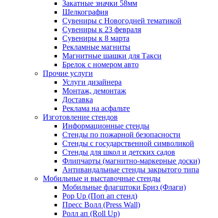
Закатные значки 58мм
Шелкография
Сувениры с Новогодней тематикой
Сувениры к 23 февраля
Сувениры к 8 марта
Рекламные магниты
Магнитные шашки для Такси
Брелок с номером авто
Прочие услуги
Услуги дизайнера
Монтаж, демонтаж
Доставка
Реклама на асфальте
Изготовление стендов
Информационные стенды
Стенды по пожарной безопасности
Стенды с государственной символикой
Стенды для школ и детских садов
Флипчарты (магнитно-маркерные доски)
Антивандальные стенды закрытого типа
Мобильные и выставочные стенды
Мобильные флагштоки Бриз (Флаги)
Pop Up (Поп ап стенд)
Пресс Волл (Press Wall)
Ролл ап (Roll Up)