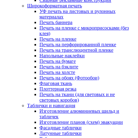
Сварные рекламные конструкции
Широкоформатная печать
УФ печать на листовых и рулонных
материалах
Печать баннера
Печать на пленке с микроприсосками (без
клея)
Печать на пленке
Печать на перфорированной пленке
Печать на транслюцентной пленке
Напольные наклейки
Печать на бумаге
Печать на бэклите
Печать на холсте
Печать на обоях (Фотообои)
Флаговая ткань
Плоттерная резка
Печать на ткани (для световых и не
световых коробов)
Таблички и навигация
Изготовление алюминиевых шильд и
табличек
Изготовление планов (схем) эвакуации
Фасадные таблички
Латунные таблички