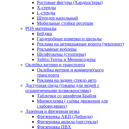
Ростовые фигуры (Хардпостеры)
X-стенды
L-стенды
Штендер напольный
Мобильные стойки ресепшн
POS материалы
Бейджи
Гардеробные номерки и шильды
Реклама на антикражные ворота (чекпоинт)
Рекламные воблеры
Шелфтокеры (стопперы)
Тейбл-Тенты и Менюхолдеры
Оклейка витрин и транспорта
Оклейка витрин и коммерческого
транспорта
Реклама на заднее стекло авто
Доступная среда (товары для людей с
ограниченными возможностями)
Таблички со шрифтом Брайля
Мнемосхемы ( схемы движения для
слабовидящих)
Лазерная и фрезерная резка
Фрезеровка АКП (Дибонда)
Фрезеровка акрила (оргстекла)
Фрезеровка ПВХ