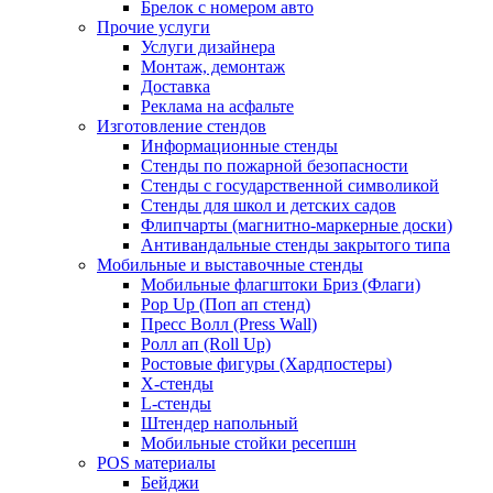
Брелок с номером авто
Прочие услуги
Услуги дизайнера
Монтаж, демонтаж
Доставка
Реклама на асфальте
Изготовление стендов
Информационные стенды
Стенды по пожарной безопасности
Стенды с государственной символикой
Стенды для школ и детских садов
Флипчарты (магнитно-маркерные доски)
Антивандальные стенды закрытого типа
Мобильные и выставочные стенды
Мобильные флагштоки Бриз (Флаги)
Pop Up (Поп ап стенд)
Пресс Волл (Press Wall)
Ролл ап (Roll Up)
Ростовые фигуры (Хардпостеры)
X-стенды
L-стенды
Штендер напольный
Мобильные стойки ресепшн
POS материалы
Бейджи