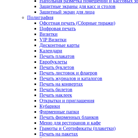
Напольная разметка помещений и кассовых з
Защитные экраны для касс и столов
Защитный экран для лица
Полиграфия
Офсетная печать (Сборные тиражи)
Цифровая печать
Визитки
VIP Визитки
Дисконтные карты
Календари
Печать плакатов
Евробуклеты
Печать буклетов
Печать листовок и флаеров
Печать журналов и каталогов
Печать на конвертах
Печать билетов
Печать наклеек
Открытки и приглашения
Кубарики
Фирменные папки
Печать фирменных бланков
Меню для ресторанов и кафе
Грамоты и Сертификаты (плакетки)
Печать на пакетах