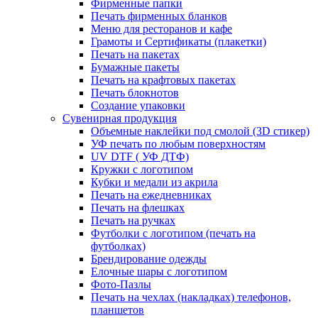
Фирменные папки
Печать фирменных бланков
Меню для ресторанов и кафе
Грамоты и Сертификаты (плакетки)
Печать на пакетах
Бумажные пакеты
Печать на крафтовых пакетах
Печать блокнотов
Создание упаковки
Сувенирная продукция
Объемные наклейки под смолой (3D стикер)
УФ печать по любым поверхностям
UV DTF ( УФ ДТФ)
Кружки с логотипом
Кубки и медали из акрила
Печать на ежедневниках
Печать на флешках
Печать на ручках
Футболки с логотипом (печать на
футболках)
Брендирование одежды
Елочные шары с логотипом
Фото-Пазлы
Печать на чехлах (накладках) телефонов,
планшетов