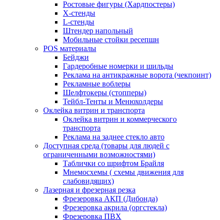
Ростовые фигуры (Хардпостеры)
X-стенды
L-стенды
Штендер напольный
Мобильные стойки ресепшн
POS материалы
Бейджи
Гардеробные номерки и шильды
Реклама на антикражные ворота (чекпоинт)
Рекламные воблеры
Шелфтокеры (стопперы)
Тейбл-Тенты и Менюхолдеры
Оклейка витрин и транспорта
Оклейка витрин и коммерческого
транспорта
Реклама на заднее стекло авто
Доступная среда (товары для людей с
ограниченными возможностями)
Таблички со шрифтом Брайля
Мнемосхемы ( схемы движения для
слабовидящих)
Лазерная и фрезерная резка
Фрезеровка АКП (Дибонда)
Фрезеровка акрила (оргстекла)
Фрезеровка ПВХ