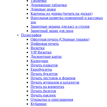
Таблички
Деревянные таблички
Домовые знаки
Картины из дерева (печать на досках)
Напольная разметка помещений и кассовых
зон
Защитные экраны для касс и столов
Защитный экран для лица
Полиграфия
Офсетная печать (Сборные тиражи)
Цифровая печать
Визитки
VIP Визитки
Дисконтные карты
Календари
Печать плакатов
Евробуклеты
Печать буклетов
Печать листовок и флаеров
Печать журналов и каталогов
Печать на конвертах
Печать билетов
Печать наклеек
Открытки и приглашения
Кубарики