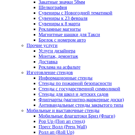
Закатные значки 58мм
Шелкография
Сувениры с Новогодней тематикой
Сувениры к 23 февраля
Сувениры к 8 марта
Рекламные магниты
Магнитные шашки для Такси
Брелок с номером авто
Прочие услуги
Услуги дизайнера
Монтаж, демонтаж
Доставка
Реклама на асфальте
Изготовление стендов
Информационные стенды
Стенды по пожарной безопасности
Стенды с государственной символикой
Стенды для школ и детских садов
Флипчарты (магнитно-маркерные доски)
Антивандальные стенды закрытого типа
Мобильные и выставочные стенды
Мобильные флагштоки Бриз (Флаги)
Pop Up (Поп ап стенд)
Пресс Волл (Press Wall)
Ролл ап (Roll Up)