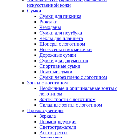
искусственной кожи
Сумки
Сумки для пикника
Рюкзаки
Чемоданы
Сумки для ноутбука
Чехлы для планшета
Шоперы с логотипом
Несессеры и косметички
Дорожные сумки
Сумки для документов
Спортивные сумки
Поясные сумки
Сумки через плечо с логотипом
Зонты с логотипом
Необычные и оригинальные зонты с
логотипом
Зонты трости с логотипом
Складные зонты с логотипом
Промо-сувениры
Зеркала
Промопродукция
Светоотражатели
Антистрессы