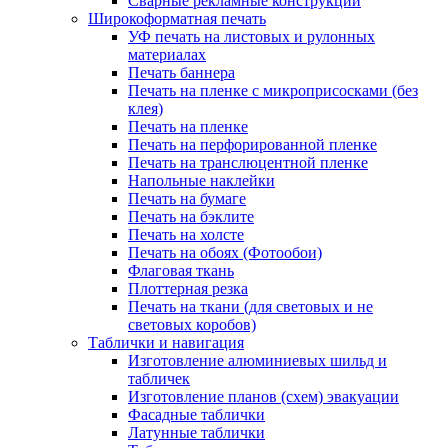
Сварные рекламные конструкции
Широкоформатная печать
УФ печать на листовых и рулонных
материалах
Печать баннера
Печать на пленке с микроприсосками (без
клея)
Печать на пленке
Печать на перфорированной пленке
Печать на транслюцентной пленке
Напольные наклейки
Печать на бумаге
Печать на бэклите
Печать на холсте
Печать на обоях (Фотообои)
Флаговая ткань
Плоттерная резка
Печать на ткани (для световых и не
световых коробов)
Таблички и навигация
Изготовление алюминиевых шильд и
табличек
Изготовление планов (схем) эвакуации
Фасадные таблички
Латунные таблички