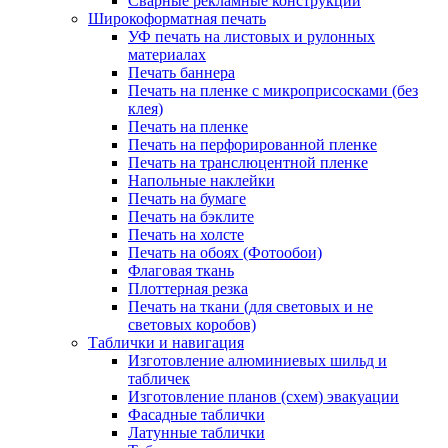
Сварные рекламные конструкции
Широкоформатная печать
УФ печать на листовых и рулонных
материалах
Печать баннера
Печать на пленке с микроприсосками (без
клея)
Печать на пленке
Печать на перфорированной пленке
Печать на транслюцентной пленке
Напольные наклейки
Печать на бумаге
Печать на бэклите
Печать на холсте
Печать на обоях (Фотообои)
Флаговая ткань
Плоттерная резка
Печать на ткани (для световых и не
световых коробов)
Таблички и навигация
Изготовление алюминиевых шильд и
табличек
Изготовление планов (схем) эвакуации
Фасадные таблички
Латунные таблички