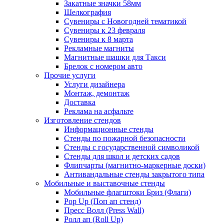
Закатные значки 58мм
Шелкография
Сувениры с Новогодней тематикой
Сувениры к 23 февраля
Сувениры к 8 марта
Рекламные магниты
Магнитные шашки для Такси
Брелок с номером авто
Прочие услуги
Услуги дизайнера
Монтаж, демонтаж
Доставка
Реклама на асфальте
Изготовление стендов
Информационные стенды
Стенды по пожарной безопасности
Стенды с государственной символикой
Стенды для школ и детских садов
Флипчарты (магнитно-маркерные доски)
Антивандальные стенды закрытого типа
Мобильные и выставочные стенды
Мобильные флагштоки Бриз (Флаги)
Pop Up (Поп ап стенд)
Пресс Волл (Press Wall)
Ролл ап (Roll Up)