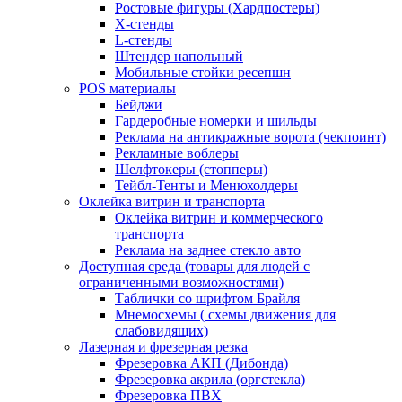
Ростовые фигуры (Хардпостеры)
X-стенды
L-стенды
Штендер напольный
Мобильные стойки ресепшн
POS материалы
Бейджи
Гардеробные номерки и шильды
Реклама на антикражные ворота (чекпоинт)
Рекламные воблеры
Шелфтокеры (стопперы)
Тейбл-Тенты и Менюхолдеры
Оклейка витрин и транспорта
Оклейка витрин и коммерческого
транспорта
Реклама на заднее стекло авто
Доступная среда (товары для людей с
ограниченными возможностями)
Таблички со шрифтом Брайля
Мнемосхемы ( схемы движения для
слабовидящих)
Лазерная и фрезерная резка
Фрезеровка АКП (Дибонда)
Фрезеровка акрила (оргстекла)
Фрезеровка ПВХ