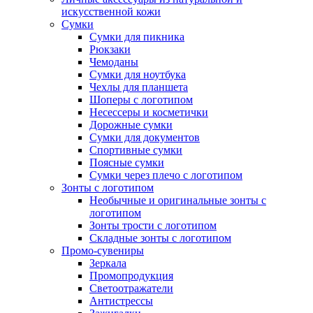
искусственной кожи
Сумки
Сумки для пикника
Рюкзаки
Чемоданы
Сумки для ноутбука
Чехлы для планшета
Шоперы с логотипом
Несессеры и косметички
Дорожные сумки
Сумки для документов
Спортивные сумки
Поясные сумки
Сумки через плечо с логотипом
Зонты с логотипом
Необычные и оригинальные зонты с
логотипом
Зонты трости с логотипом
Складные зонты с логотипом
Промо-сувениры
Зеркала
Промопродукция
Светоотражатели
Антистрессы