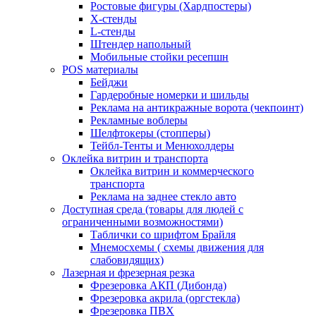
Ростовые фигуры (Хардпостеры)
X-стенды
L-стенды
Штендер напольный
Мобильные стойки ресепшн
POS материалы
Бейджи
Гардеробные номерки и шильды
Реклама на антикражные ворота (чекпоинт)
Рекламные воблеры
Шелфтокеры (стопперы)
Тейбл-Тенты и Менюхолдеры
Оклейка витрин и транспорта
Оклейка витрин и коммерческого
транспорта
Реклама на заднее стекло авто
Доступная среда (товары для людей с
ограниченными возможностями)
Таблички со шрифтом Брайля
Мнемосхемы ( схемы движения для
слабовидящих)
Лазерная и фрезерная резка
Фрезеровка АКП (Дибонда)
Фрезеровка акрила (оргстекла)
Фрезеровка ПВХ