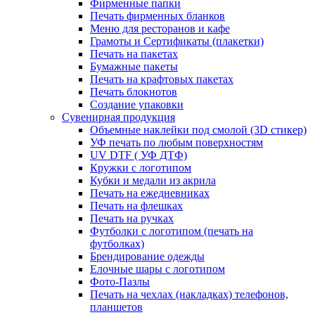
Фирменные папки
Печать фирменных бланков
Меню для ресторанов и кафе
Грамоты и Сертификаты (плакетки)
Печать на пакетах
Бумажные пакеты
Печать на крафтовых пакетах
Печать блокнотов
Создание упаковки
Сувенирная продукция
Объемные наклейки под смолой (3D стикер)
УФ печать по любым поверхностям
UV DTF ( УФ ДТФ)
Кружки с логотипом
Кубки и медали из акрила
Печать на ежедневниках
Печать на флешках
Печать на ручках
Футболки с логотипом (печать на
футболках)
Брендирование одежды
Елочные шары с логотипом
Фото-Пазлы
Печать на чехлах (накладках) телефонов,
планшетов