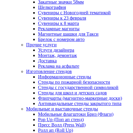
Закатные значки 58мм
Шелкография
Сувениры с Новогодней тематикой
Сувениры к 23 февраля
Сувениры к 8 марта
Рекламные магниты
Магнитные шашки для Такси
Брелок с номером авто
Прочие услуги
Услуги дизайнера
Монтаж, демонтаж
Доставка
Реклама на асфальте
Изготовление стендов
Информационные стенды
Стенды по пожарной безопасности
Стенды с государственной символикой
Стенды для школ и детских садов
Флипчарты (магнитно-маркерные доски)
Антивандальные стенды закрытого типа
Мобильные и выставочные стенды
Мобильные флагштоки Бриз (Флаги)
Pop Up (Поп ап стенд)
Пресс Волл (Press Wall)
Ролл ап (Roll Up)