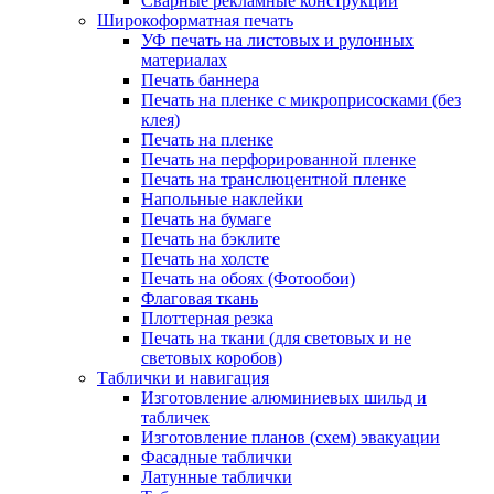
Сварные рекламные конструкции
Широкоформатная печать
УФ печать на листовых и рулонных
материалах
Печать баннера
Печать на пленке с микроприсосками (без
клея)
Печать на пленке
Печать на перфорированной пленке
Печать на транслюцентной пленке
Напольные наклейки
Печать на бумаге
Печать на бэклите
Печать на холсте
Печать на обоях (Фотообои)
Флаговая ткань
Плоттерная резка
Печать на ткани (для световых и не
световых коробов)
Таблички и навигация
Изготовление алюминиевых шильд и
табличек
Изготовление планов (схем) эвакуации
Фасадные таблички
Латунные таблички