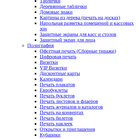
Таблички
Деревянные таблички
Домовые знаки
Картины из дерева (печать на досках)
Напольная разметка помещений и кассовых
зон
Защитные экраны для касс и столов
Защитный экран для лица
Полиграфия
Офсетная печать (Сборные тиражи)
Цифровая печать
Визитки
VIP Визитки
Дисконтные карты
Календари
Печать плакатов
Евробуклеты
Печать буклетов
Печать листовок и флаеров
Печать журналов и каталогов
Печать на конвертах
Печать билетов
Печать наклеек
Открытки и приглашения
Кубарики