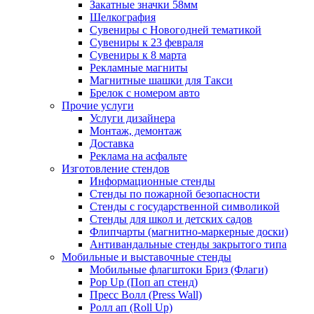
Закатные значки 58мм
Шелкография
Сувениры с Новогодней тематикой
Сувениры к 23 февраля
Сувениры к 8 марта
Рекламные магниты
Магнитные шашки для Такси
Брелок с номером авто
Прочие услуги
Услуги дизайнера
Монтаж, демонтаж
Доставка
Реклама на асфальте
Изготовление стендов
Информационные стенды
Стенды по пожарной безопасности
Стенды с государственной символикой
Стенды для школ и детских садов
Флипчарты (магнитно-маркерные доски)
Антивандальные стенды закрытого типа
Мобильные и выставочные стенды
Мобильные флагштоки Бриз (Флаги)
Pop Up (Поп ап стенд)
Пресс Волл (Press Wall)
Ролл ап (Roll Up)