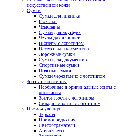
искусственной кожи
Сумки
Сумки для пикника
Рюкзаки
Чемоданы
Сумки для ноутбука
Чехлы для планшета
Шоперы с логотипом
Несессеры и косметички
Дорожные сумки
Сумки для документов
Спортивные сумки
Поясные сумки
Сумки через плечо с логотипом
Зонты с логотипом
Необычные и оригинальные зонты с
логотипом
Зонты трости с логотипом
Складные зонты с логотипом
Промо-сувениры
Зеркала
Промопродукция
Светоотражатели
Антистрессы