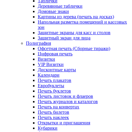
Таблички
Деревянные таблички
Домовые знаки
Картины из дерева (печать на досках)
Напольная разметка помещений и кассовых
зон
Защитные экраны для касс и столов
Защитный экран для лица
Полиграфия
Офсетная печать (Сборные тиражи)
Цифровая печать
Визитки
VIP Визитки
Дисконтные карты
Календари
Печать плакатов
Евробуклеты
Печать буклетов
Печать листовок и флаеров
Печать журналов и каталогов
Печать на конвертах
Печать билетов
Печать наклеек
Открытки и приглашения
Кубарики