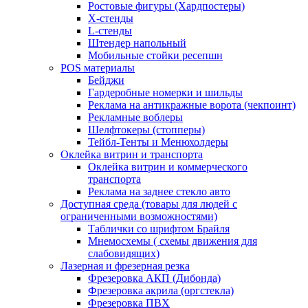
Ростовые фигуры (Хардпостеры)
X-стенды
L-стенды
Штендер напольный
Мобильные стойки ресепшн
POS материалы
Бейджи
Гардеробные номерки и шильды
Реклама на антикражные ворота (чекпоинт)
Рекламные воблеры
Шелфтокеры (стопперы)
Тейбл-Тенты и Менюхолдеры
Оклейка витрин и транспорта
Оклейка витрин и коммерческого
транспорта
Реклама на заднее стекло авто
Доступная среда (товары для людей с
ограниченными возможностями)
Таблички со шрифтом Брайля
Мнемосхемы ( схемы движения для
слабовидящих)
Лазерная и фрезерная резка
Фрезеровка АКП (Дибонда)
Фрезеровка акрила (оргстекла)
Фрезеровка ПВХ