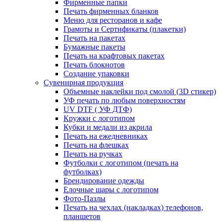
Фирменные папки
Печать фирменных бланков
Меню для ресторанов и кафе
Грамоты и Сертификаты (плакетки)
Печать на пакетах
Бумажные пакеты
Печать на крафтовых пакетах
Печать блокнотов
Создание упаковки
Сувенирная продукция
Объемные наклейки под смолой (3D стикер)
УФ печать по любым поверхностям
UV DTF ( УФ ДТФ)
Кружки с логотипом
Кубки и медали из акрила
Печать на ежедневниках
Печать на флешках
Печать на ручках
Футболки с логотипом (печать на
футболках)
Брендирование одежды
Елочные шары с логотипом
Фото-Пазлы
Печать на чехлах (накладках) телефонов,
планшетов