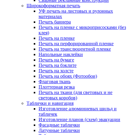
Сварные рекламные конструкции
Широкоформатная печать
УФ печать на листовых и рулонных
материалах
Печать баннера
Печать на пленке с микроприсосками (без
клея)
Печать на пленке
Печать на перфорированной пленке
Печать на транслюцентной пленке
Напольные наклейки
Печать на бумаге
Печать на бэклите
Печать на холсте
Печать на обоях (Фотообои)
Флаговая ткань
Плоттерная резка
Печать на ткани (для световых и не
световых коробов)
Таблички и навигация
Изготовление алюминиевых шильд и
табличек
Изготовление планов (схем) эвакуации
Фасадные таблички
Латунные таблички